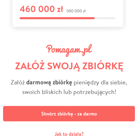
ZAŁÓŻ SWOJĄ ZBIÓRKĘ
Załóż
darmową zbiórkę
pieniędzy dla siebie,
swoich bliskich lub potrzebujących!
Stwórz zbiórkę - za darmo
Jak to działa?