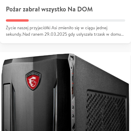
Pożar zabrał wszystko Na DOM
Życie naszej przyjaciółki Asi zmieniło się w ciągu jednej
sekundy.Nad ranem 29.03.2025 gdy usłyszała trzask w domu…