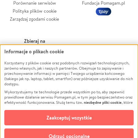
Porównanie serwisów
Fundacja Pomagam.pl
Polityka plików cookie
Zarządzaj zgodami cookie
Zbieraj na
Informacje o plikach cookie
Leczenie
LGBTQ+
Korzystamy z plików cookie oraz podobnych rozwiązań technologicznych,
Zwierzęta
Powódź
zarówno własnych, jak i naszych partnerów. Obejmuje to zapisywanie i
Pożar
Wichura
przechowywanie informacji w pamięci Twojego urządzenia końcowego
(takiego jak np. laptop, tablet, smartfon) oraz późniejsze uzyskiwanie do nich
Ukraina
NGO
dostępu.
Sport
Religia
Wykorzystujemy te technologie przede wszystkim po to, aby zapewnić
Pomoc Finansowa
Edukacja
prawidłowe działanie serwisu Pomagam.pl, w tym jego bezpieczeństwo oraz
niezbędne pliki cookie
efektywność funkcjonowania. Służą temu tzw.
, które
Projekty
Podróż
pozostają zawsze aktywne.
Dowiedz się więcej
Pogrzeb
Impreza
opcjonalnych plików cookie
Dodatkowo, używamy
oraz podobnych
Zaakceptuj wszystkie
Społeczność lokalna
Ochrona środowiska
technologii do celów analitycznych i retargetingowych. Możesz wyrazić
zgodę na ich stosowanie lub jej odmówić. W dowolnym momencie masz
Kultura
Biznes
możliwość zmiany swoich preferencji na stronie „Zarządzaj zgodami cookie”,
Odrzuć opcjonalne
Polski
do której link znajdziesz w stopce serwisu Pomagam.pl. Opcjonalne pliki