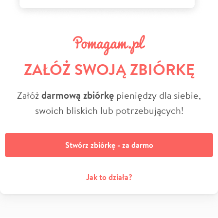
ZAŁÓŻ SWOJĄ ZBIÓRKĘ
Załóż
darmową zbiórkę
pieniędzy dla siebie,
swoich bliskich lub potrzebujących!
Stwórz zbiórkę - za darmo
Jak to działa?