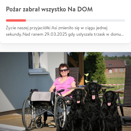
Pożar zabrał wszystko Na DOM
Życie naszej przyjaciółki Asi zmieniło się w ciągu jednej
sekundy.Nad ranem 29.03.2025 gdy usłyszała trzask w domu…