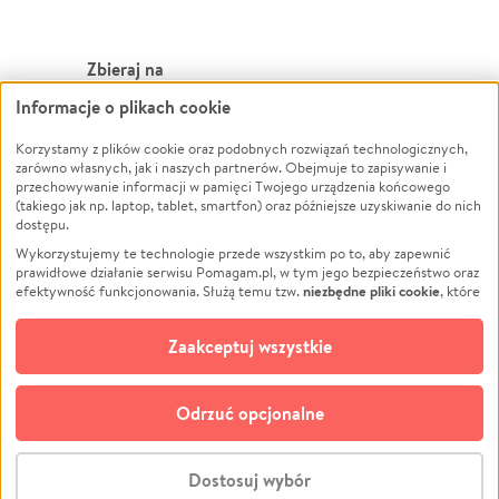
Zbieraj na
Informacje o plikach cookie
Leczenie
LGBTQ+
Zwierzęta
Powódź
Korzystamy z plików cookie oraz podobnych rozwiązań technologicznych,
zarówno własnych, jak i naszych partnerów. Obejmuje to zapisywanie i
Pożar
Wichura
przechowywanie informacji w pamięci Twojego urządzenia końcowego
(takiego jak np. laptop, tablet, smartfon) oraz późniejsze uzyskiwanie do nich
Ukraina
NGO
dostępu.
Sport
Religia
Wykorzystujemy te technologie przede wszystkim po to, aby zapewnić
Pomoc Finansowa
Edukacja
prawidłowe działanie serwisu Pomagam.pl, w tym jego bezpieczeństwo oraz
niezbędne pliki cookie
efektywność funkcjonowania. Służą temu tzw.
, które
Projekty
Podróż
pozostają zawsze aktywne.
Dowiedz się więcej
Pogrzeb
Impreza
opcjonalnych plików cookie
Dodatkowo, używamy
oraz podobnych
Zaakceptuj wszystkie
Społeczność lokalna
Ochrona środowiska
technologii do celów analitycznych i retargetingowych. Możesz wyrazić
zgodę na ich stosowanie lub jej odmówić. W dowolnym momencie masz
Kultura
Biznes
możliwość zmiany swoich preferencji na stronie „Zarządzaj zgodami cookie”,
Odrzuć opcjonalne
Polski
do której link znajdziesz w stopce serwisu Pomagam.pl. Opcjonalne pliki
cookie wykorzystywane są w następujących celach:
© CROWDING SP. Z O.O.
Analityka
– używamy tzw. plików cookie analitycznych, aby usprawniać
Dostosuj wybór
działanie serwisu Pomagam.pl. Dzięki nim możemy zrozumieć, jak