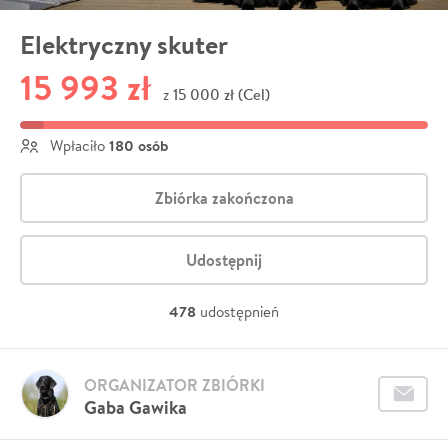
Elektryczny skuter
15 993 zł
15 000 zł (Cel)
z
180 osób
Wpłaciło
Zbiórka zakończona
Udostępnij
478
udostępnień
ORGANIZATOR ZBIÓRKI
Gaba Gawika