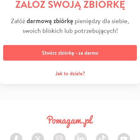
ZAŁÓŻ SWOJĄ ZBIÓRKĘ
Załóż
darmową zbiórkę
pieniędzy dla siebie,
swoich bliskich lub potrzebujących!
Stwórz zbiórkę - za darmo
Jak to działa?
Facebook
Twitter
Instagram
LinkedIn
TikTok
Youtube