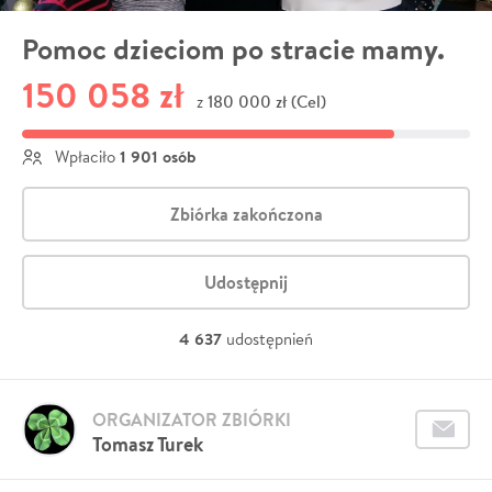
Pomoc dzieciom po stracie mamy.
150 058 zł
180 000 zł (Cel)
z
1 901 osób
Wpłaciło
Zbiórka zakończona
Udostępnij
4 637
udostępnień
ORGANIZATOR ZBIÓRKI
Tomasz Turek