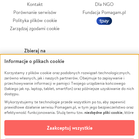
Kontakt
Dla NGO
Porównanie serwisów
Fundacja Pomagam.pl
Polityka plików cookie
Zarządzaj zgodami cookie
Zbieraj na
Informacje o plikach cookie
Leczenie
LGBTQ+
Korzystamy z plików cookie oraz podobnych rozwiązań technologicznych,
Zwierzęta
Powódź
zarówno własnych, jak i naszych partnerów. Obejmuje to zapisywanie i
Pożar
Wichura
przechowywanie informacji w pamięci Twojego urządzenia końcowego
(takiego jak np. laptop, tablet, smartfon) oraz późniejsze uzyskiwanie do nich
Ukraina
NGO
dostępu.
Sport
Religia
Wykorzystujemy te technologie przede wszystkim po to, aby zapewnić
Pomoc Finansowa
Edukacja
prawidłowe działanie serwisu Pomagam.pl, w tym jego bezpieczeństwo oraz
niezbędne pliki cookie
efektywność funkcjonowania. Służą temu tzw.
, które
Projekty
Podróż
pozostają zawsze aktywne.
Dowiedz się więcej
Pogrzeb
Impreza
opcjonalnych plików cookie
Dodatkowo, używamy
oraz podobnych
Zaakceptuj wszystkie
Społeczność lokalna
Ochrona środowiska
technologii do celów analitycznych i retargetingowych. Możesz wyrazić
zgodę na ich stosowanie lub jej odmówić. W dowolnym momencie masz
Kultura
Biznes