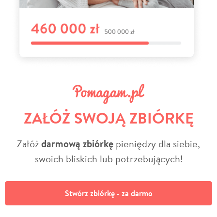
ZAŁÓŻ SWOJĄ ZBIÓRKĘ
Załóż
darmową zbiórkę
pieniędzy dla siebie,
swoich bliskich lub potrzebujących!
Stwórz zbiórkę - za darmo