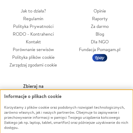
Jak to działa?
Opinie
Regulamin
Raporty
Polityka Prywatności
Za darmo
RODO - Kontrahenci
Blog
Kontakt
Dla NGO
Porównanie serwisów
Fundacja Pomagam.pl
Polityka plików cookie
Zarządzaj zgodami cookie
Zbieraj na
Informacje o plikach cookie
Leczenie
LGBTQ+
Korzystamy z plików cookie oraz podobnych rozwiązań technologicznych,
Zwierzęta
Powódź
zarówno własnych, jak i naszych partnerów. Obejmuje to zapisywanie i
Pożar
Wichura
przechowywanie informacji w pamięci Twojego urządzenia końcowego
(takiego jak np. laptop, tablet, smartfon) oraz późniejsze uzyskiwanie do nich
Ukraina
NGO
dostępu.
Sport
Religia