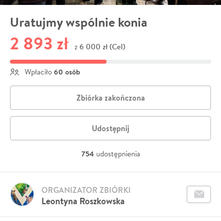
Uratujmy wspólnie konia
2 893 zł
6 000 zł (Cel)
z
60 osób
Wpłaciło
Zbiórka zakończona
Udostępnij
754
udostępnienia
ORGANIZATOR ZBIÓRKI
Leontyna Roszkowska