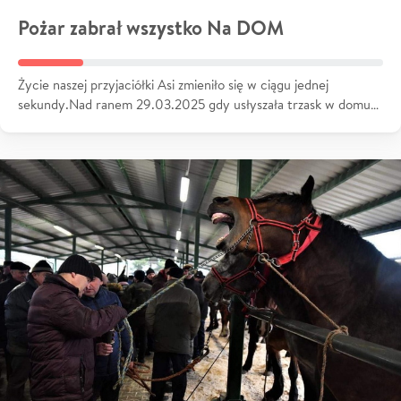
Pożar zabrał wszystko Na DOM
Życie naszej przyjaciółki Asi zmieniło się w ciągu jednej
sekundy.Nad ranem 29.03.2025 gdy usłyszała trzask w domu…