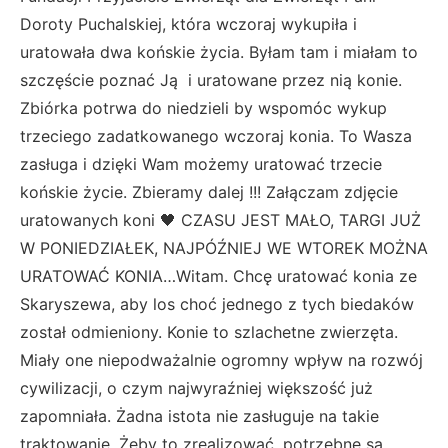
Doroty Puchalskiej, która wczoraj wykupiła i
uratowała dwa końskie życia. Byłam tam i miałam to
szczęście poznać Ją i uratowane przez nią konie.
Zbiórka potrwa do niedzieli by wspomóc wykup
trzeciego zadatkowanego wczoraj konia. To Wasza
zasługa i dzięki Wam możemy uratować trzecie
końskie życie. Zbieramy dalej !!! Załączam zdjęcie
uratowanych koni 🖤 CZASU JEST MAŁO, TARGI JUŻ
W PONIEDZIAŁEK, NAJPÓŹNIEJ WE WTOREK MOŻNA
URATOWAĆ KONIA…Witam. Chcę uratować konia ze
Skaryszewa, aby los choć jednego z tych biedaków
został odmieniony. Konie to szlachetne zwierzęta.
Miały one niepodważalnie ogromny wpływ na rozwój
cywilizacji, o czym najwyraźniej większość już
zapomniała. Żadna istota nie zasługuje na takie
traktowanie. Żeby to zrealizować, potrzebne są