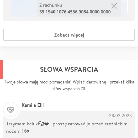
Zobacz więcej
SŁOWA WSPARCIA
Twoje słowa mają moc pomagania! Wpłać darowiznę i przekaż kilka
słów wsparcia 🤲
Kamila Elli
28.02.2023
Trzymam kciuki🥰❤️ , proszę ratować je przed rzeźnickim
nożem ! 😢