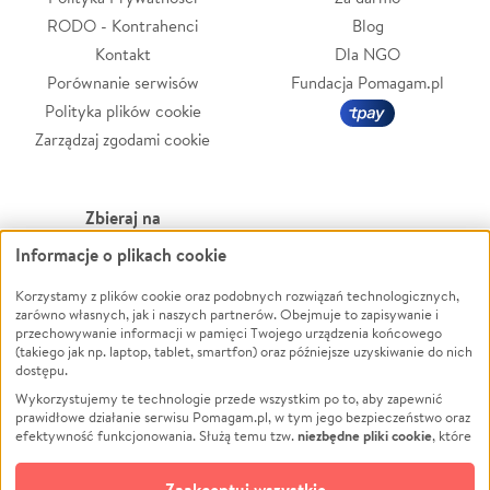
RODO - Kontrahenci
Blog
Kontakt
Dla NGO
Porównanie serwisów
Fundacja Pomagam.pl
Polityka plików cookie
Zarządzaj zgodami cookie
Zbieraj na
Informacje o plikach cookie
Leczenie
LGBTQ+
Zwierzęta
Powódź
Korzystamy z plików cookie oraz podobnych rozwiązań technologicznych,
zarówno własnych, jak i naszych partnerów. Obejmuje to zapisywanie i
Pożar
Wichura
przechowywanie informacji w pamięci Twojego urządzenia końcowego
(takiego jak np. laptop, tablet, smartfon) oraz późniejsze uzyskiwanie do nich
Ukraina
NGO
dostępu.
Sport
Religia
Wykorzystujemy te technologie przede wszystkim po to, aby zapewnić
Pomoc Finansowa
Edukacja
prawidłowe działanie serwisu Pomagam.pl, w tym jego bezpieczeństwo oraz
niezbędne pliki cookie
efektywność funkcjonowania. Służą temu tzw.
, które
Projekty
Podróż
pozostają zawsze aktywne.
Dowiedz się więcej
Pogrzeb
Impreza
opcjonalnych plików cookie
Dodatkowo, używamy
oraz podobnych
Zaakceptuj wszystkie