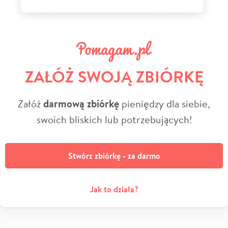
ZAŁÓŻ SWOJĄ ZBIÓRKĘ
Załóż
darmową zbiórkę
pieniędzy dla siebie,
swoich bliskich lub potrzebujących!
Stwórz zbiórkę - za darmo
Jak to działa?