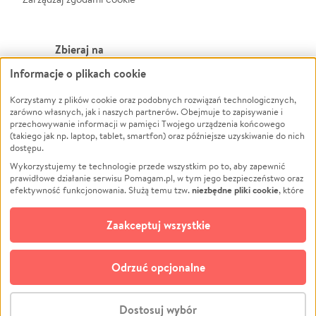
Zbieraj na
Informacje o plikach cookie
Leczenie
LGBTQ+
Korzystamy z plików cookie oraz podobnych rozwiązań technologicznych,
Zwierzęta
Powódź
zarówno własnych, jak i naszych partnerów. Obejmuje to zapisywanie i
Pożar
Wichura
przechowywanie informacji w pamięci Twojego urządzenia końcowego
(takiego jak np. laptop, tablet, smartfon) oraz późniejsze uzyskiwanie do nich
Ukraina
NGO
dostępu.
Sport
Religia
Wykorzystujemy te technologie przede wszystkim po to, aby zapewnić
Pomoc Finansowa
Edukacja
prawidłowe działanie serwisu Pomagam.pl, w tym jego bezpieczeństwo oraz
niezbędne pliki cookie
efektywność funkcjonowania. Służą temu tzw.
, które
Projekty
Podróż
pozostają zawsze aktywne.
Dowiedz się więcej
Pogrzeb
Impreza
opcjonalnych plików cookie
Dodatkowo, używamy
oraz podobnych
Zaakceptuj wszystkie
Społeczność lokalna
Ochrona środowiska
technologii do celów analitycznych i retargetingowych. Możesz wyrazić
zgodę na ich stosowanie lub jej odmówić. W dowolnym momencie masz
Kultura
Biznes
możliwość zmiany swoich preferencji na stronie „Zarządzaj zgodami cookie”,
Odrzuć opcjonalne
Polski
do której link znajdziesz w stopce serwisu Pomagam.pl. Opcjonalne pliki
cookie wykorzystywane są w następujących celach:
© CROWDING SP. Z O.O.
Analityka
– używamy tzw. plików cookie analitycznych, aby usprawniać
Dostosuj wybór
działanie serwisu Pomagam.pl. Dzięki nim możemy zrozumieć, jak