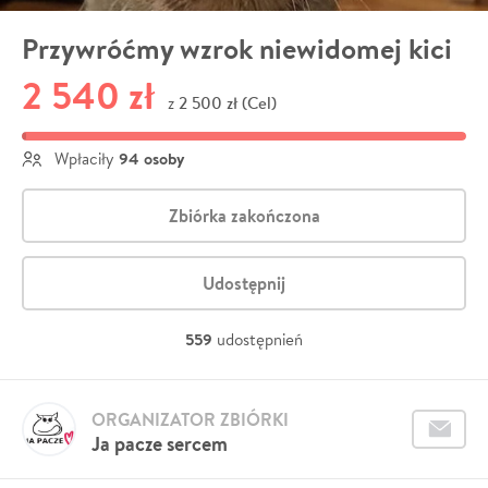
Przywróćmy wzrok niewidomej kici
2 540 zł
2 500 zł (Cel)
z
94 osoby
Wpłaciły
Zbiórka zakończona
Udostępnij
559
udostępnień
ORGANIZATOR ZBIÓRKI
Ja pacze sercem