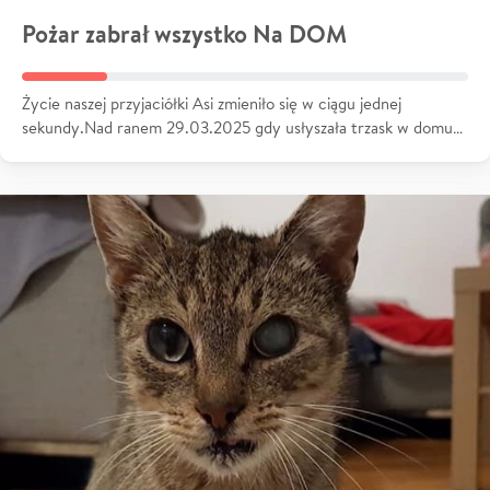
Pożar zabrał wszystko Na DOM
Życie naszej przyjaciółki Asi zmieniło się w ciągu jednej
sekundy.Nad ranem 29.03.2025 gdy usłyszała trzask w domu…