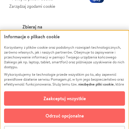
Zarządzaj zgodami cookie
Zbieraj na
Informacje o plikach cookie
Leczenie
LGBTQ+
Zwierzęta
Powódź
Korzystamy z plików cookie oraz podobnych rozwiązań technologicznych,
zarówno własnych, jak i naszych partnerów. Obejmuje to zapisywanie i
Pożar
Wichura
przechowywanie informacji w pamięci Twojego urządzenia końcowego
(takiego jak np. laptop, tablet, smartfon) oraz późniejsze uzyskiwanie do nich
Ukraina
NGO
dostępu.
Sport
Religia
Wykorzystujemy te technologie przede wszystkim po to, aby zapewnić
Pomoc Finansowa
Edukacja
prawidłowe działanie serwisu Pomagam.pl, w tym jego bezpieczeństwo oraz
niezbędne pliki cookie
efektywność funkcjonowania. Służą temu tzw.
, które
Projekty
Podróż
pozostają zawsze aktywne.
Dowiedz się więcej
Pogrzeb
Impreza
opcjonalnych plików cookie
Dodatkowo, używamy
oraz podobnych
Zaakceptuj wszystkie
Społeczność lokalna
Ochrona środowiska
technologii do celów analitycznych i retargetingowych. Możesz wyrazić
zgodę na ich stosowanie lub jej odmówić. W dowolnym momencie masz
Kultura
Biznes
możliwość zmiany swoich preferencji na stronie „Zarządzaj zgodami cookie”,
Odrzuć opcjonalne
Polski
do której link znajdziesz w stopce serwisu Pomagam.pl. Opcjonalne pliki
cookie wykorzystywane są w następujących celach:
© CROWDING SP. Z O.O.
Analityka
– używamy tzw. plików cookie analitycznych, aby usprawniać