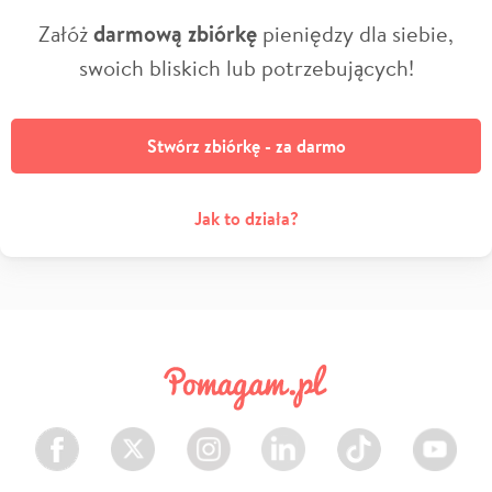
Załóż
darmową zbiórkę
pieniędzy dla siebie,
swoich bliskich lub potrzebujących!
Stwórz zbiórkę - za darmo
Jak to działa?
Facebook
Twitter
Instagram
LinkedIn
TikTok
Youtube