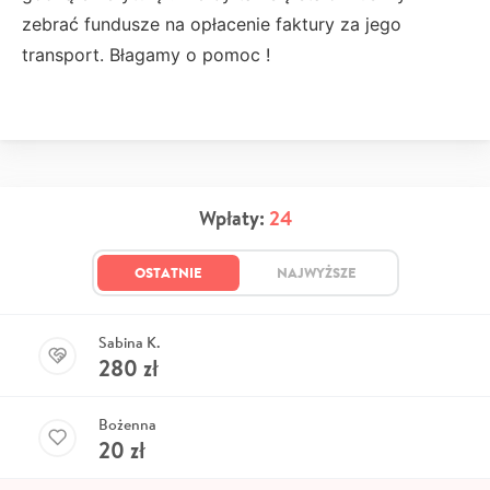
zebrać fundusze na opłacenie faktury za jego
transport. Błagamy o pomoc !
Wpłaty:
24
OSTATNIE
NAJWYŻSZE
Sabina K.
280
zł
Bożenna
20
zł