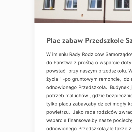
Plac zabaw Przedszkole S
W imieniu Rady Rodziców Samorządo
do Państwa z prośbą o wsparcie dot
powstać przy naszym przedszkolu. W
życia " -po gruntowym remoncie, dz
odnowionego Przedszkola. Budynek j
potrzeb maluchów , gdzie bezpieczni
tylko placu zabaw,aby dzieci mogły 
powietrzu. Jako rada rodziców zwra
wsparcie finansowe,by nasze pociechy
odnowionego Przedszkola,ale także z