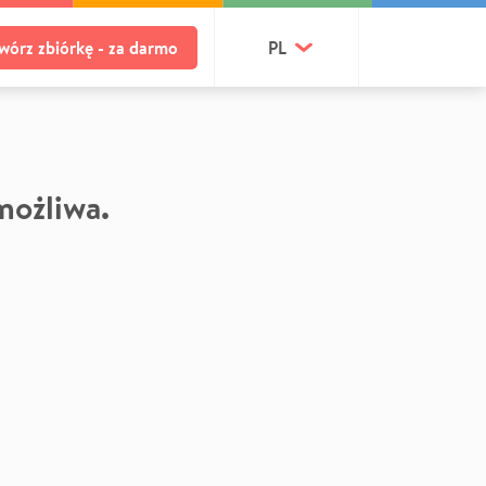
wórz zbiórkę - za darmo
PL
 możliwa.