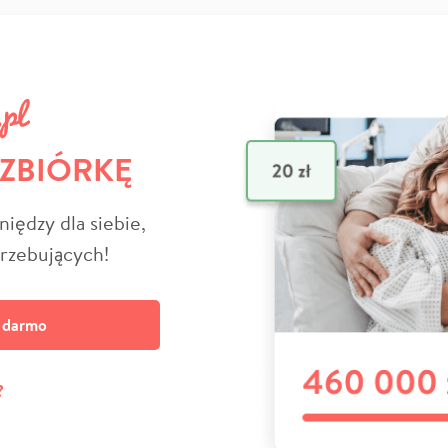
 ZBIÓRKĘ
niędzy dla siebie,
trzebujących!
a darmo
?