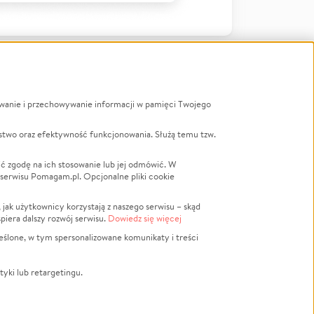
ywanie i przechowywanie informacji w pamięci Twojego
a
stwo oraz efektywność funkcjonowania. Służą temu tzw.
LGBTQ+
Powódź
ć zgodę na ich stosowanie lub jej odmówić. W
 serwisu Pomagam.pl. Opcjonalne pliki cookie
Wichura
NGO
ak użytkownicy korzystają z naszego serwisu – skąd
Religia
spiera dalszy rozwój serwisu.
Dowiedz się więcej
nansowa
Edukacja
eślone, w tym spersonalizowane komunikaty i treści
Podróż
Impreza
tyki lub retargetingu.
ść lokalna
Ochrona środowiska
Biznes