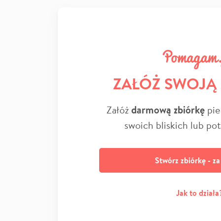
ZAŁÓŻ SWOJĄ
Załóż
darmową zbiórkę
pie
swoich bliskich lub po
Stwórz zbiórkę - z
Jak to działa