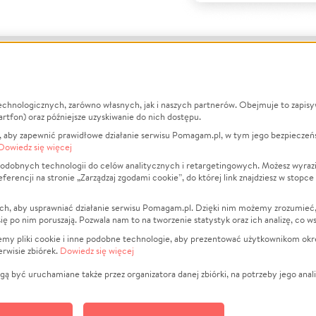
echnologicznych, zarówno własnych, jak i naszych partnerów. Obejmuje to zapis
macje
O nas
Zbieraj n
artfon) oraz późniejsze uzyskiwanie do nich dostępu.
 aby zapewnić prawidłowe działanie serwisu Pomagam.pl, w tym jego bezpieczeń
działa?
Opinie
Leczenie
Dowiedz się więcej
min
Raporty
Zwierzęta
odobnych technologii do celów analitycznych i retargetingowych. Możesz wyrazi
ncji na stronie „Zarządzaj zgodami cookie”, do której link znajdziesz w stopce
ka Prywatności
Za darmo
Pożar
 Kontrahenci
Blog
Ukraina
ch, aby usprawniać działanie serwisu Pomagam.pl. Dzięki nim możemy zrozumieć, j
t
Dla NGO
Sport
ak się po nim poruszają. Pozwala nam to na tworzenie statystyk oraz ich analizę, co w
anie serwisów
Fundacja Pomagam.pl
Pomoc Fi
jemy pliki cookie i inne podobne technologie, aby prezentować użytkownikom okr
rwisie zbiórek.
Dowiedz się więcej
a plików cookie
Projekty
zaj zgodami cookie
Pogrzeb
ą być uruchamiane także przez organizatora danej zbiórki, na potrzeby jego anali
Społeczno
Kultura