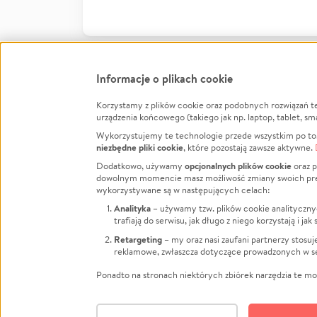
Informacje o plikach cookie
Korzystamy z plików cookie oraz podobnych rozwiązań t
Infor
urządzenia końcowego (takiego jak np. laptop, tablet, sm
Wykorzystujemy te technologie przede wszystkim po to,
Jak to 
niezbędne pliki cookie
, które pozostają zawsze aktywne.
Facebook
Twitter
Instagram
Regula
opcjonalnych plików cookie
Dodatkowo, używamy
oraz p
dowolnym momencie masz możliwość zmiany swoich prefere
Polity
LinkedIn
TikTok
Youtube
wykorzystywane są w następujących celach:
RODO -
Analityka
– używamy tzw. plików cookie analityczny
Kontak
trafiają do serwisu, jak długo z niego korzystają i j
Porówn
Retargeting
– my oraz nasi zaufani partnerzy stosu
reklamowe, zwłaszcza dotyczące prowadzonych w se
Polityk
Zarząd
Ponadto na stronach niektórych zbiórek narzędzia te mog