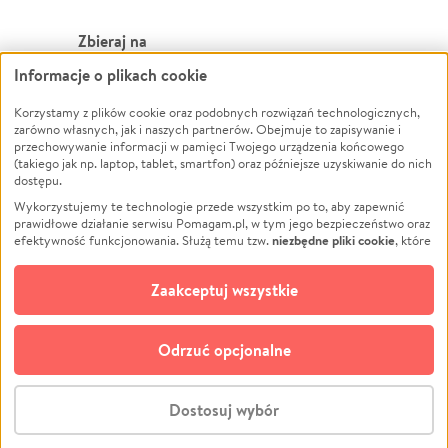
Zbieraj na
Informacje o plikach cookie
Leczenie
LGBTQ+
Korzystamy z plików cookie oraz podobnych rozwiązań technologicznych,
Zwierzęta
Powódź
zarówno własnych, jak i naszych partnerów. Obejmuje to zapisywanie i
Pożar
Wichura
przechowywanie informacji w pamięci Twojego urządzenia końcowego
(takiego jak np. laptop, tablet, smartfon) oraz późniejsze uzyskiwanie do nich
Ukraina
NGO
dostępu.
Sport
Religia
Wykorzystujemy te technologie przede wszystkim po to, aby zapewnić
Pomoc Finansowa
Edukacja
prawidłowe działanie serwisu Pomagam.pl, w tym jego bezpieczeństwo oraz
niezbędne pliki cookie
efektywność funkcjonowania. Służą temu tzw.
, które
Projekty
Podróż
pozostają zawsze aktywne.
Dowiedz się więcej
Pogrzeb
Impreza
opcjonalnych plików cookie
Dodatkowo, używamy
oraz podobnych
Zaakceptuj wszystkie
Społeczność lokalna
Ochrona środowiska
technologii do celów analitycznych i retargetingowych. Możesz wyrazić
zgodę na ich stosowanie lub jej odmówić. W dowolnym momencie masz
Kultura
Biznes
możliwość zmiany swoich preferencji na stronie „Zarządzaj zgodami cookie”,
Odrzuć opcjonalne
Polski
do której link znajdziesz w stopce serwisu Pomagam.pl. Opcjonalne pliki
cookie wykorzystywane są w następujących celach:
© CROWDING SP. Z O.O.
Analityka
– używamy tzw. plików cookie analitycznych, aby usprawniać
Dostosuj wybór
działanie serwisu Pomagam.pl. Dzięki nim możemy zrozumieć, jak
użytkownicy korzystają z naszego serwisu – skąd trafiają do serwisu, jak
Stwórz zbiórkę - za darmo
długo z niego korzystają i jak się po nim poruszają. Pozwala nam to na