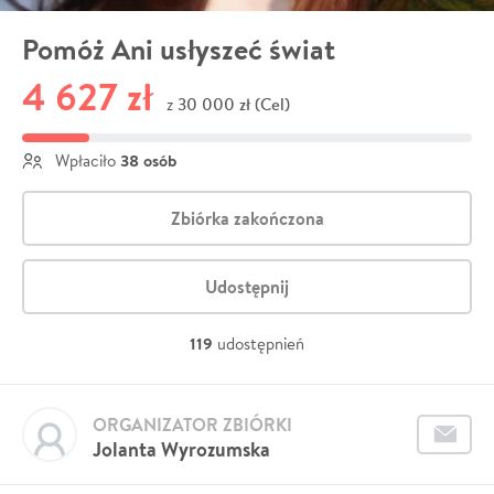
Pomóż Ani usłyszeć świat
4 627 zł
30 000 zł (Cel)
z
38 osób
Wpłaciło
Zbiórka zakończona
Udostępnij
119
udostępnień
ORGANIZATOR ZBIÓRKI
Jolanta Wyrozumska