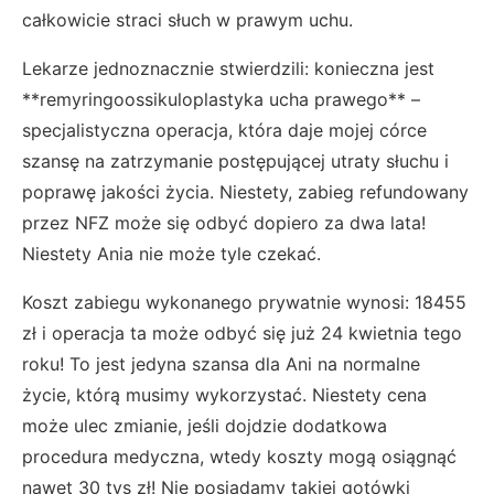
całkowicie straci słuch w prawym uchu.
Lekarze jednoznacznie stwierdzili: konieczna jest
**remyringoossikuloplastyka ucha prawego** –
specjalistyczna operacja, która daje mojej córce
szansę na zatrzymanie postępującej utraty słuchu i
poprawę jakości życia. Niestety, zabieg refundowany
przez NFZ może się odbyć dopiero za dwa lata!
Niestety Ania nie może tyle czekać.
Koszt zabiegu wykonanego prywatnie wynosi: 18455
zł i operacja ta może odbyć się już 24 kwietnia tego
roku! To jest jedyna szansa dla Ani na normalne
życie, którą musimy wykorzystać. Niestety cena
może ulec zmianie, jeśli dojdzie dodatkowa
procedura medyczna, wtedy koszty mogą osiągnąć
nawet 30 tys zł! Nie posiadamy takiej gotówki