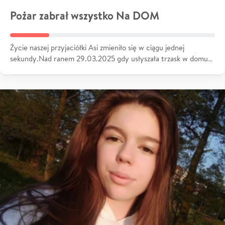
Pożar zabrał wszystko Na DOM
Życie naszej przyjaciółki Asi zmieniło się w ciągu jednej
sekundy.Nad ranem 29.03.2025 gdy usłyszała trzask w domu…