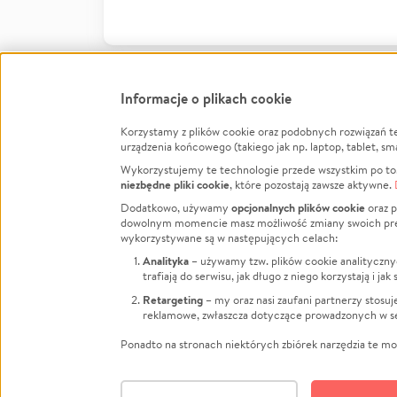
Informacje o plikach cookie
Korzystamy z plików cookie oraz podobnych rozwiązań t
Infor
urządzenia końcowego (takiego jak np. laptop, tablet, sm
Wykorzystujemy te technologie przede wszystkim po to,
Jak to 
niezbędne pliki cookie
, które pozostają zawsze aktywne.
Facebook
Twitter
Instagram
Regula
opcjonalnych plików cookie
Dodatkowo, używamy
oraz p
dowolnym momencie masz możliwość zmiany swoich prefere
Polity
LinkedIn
TikTok
Youtube
wykorzystywane są w następujących celach:
RODO -
Analityka
– używamy tzw. plików cookie analityczny
Kontak
trafiają do serwisu, jak długo z niego korzystają i j
Porówn
Retargeting
– my oraz nasi zaufani partnerzy stosu
reklamowe, zwłaszcza dotyczące prowadzonych w se
Polityk
Zarząd
Ponadto na stronach niektórych zbiórek narzędzia te mog