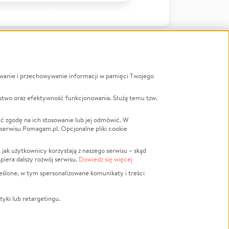
ywanie i przechowywanie informacji w pamięci Twojego
a
stwo oraz efektywność funkcjonowania. Służą temu tzw.
LGBTQ+
Powódź
ć zgodę na ich stosowanie lub jej odmówić. W
 serwisu Pomagam.pl. Opcjonalne pliki cookie
Wichura
NGO
ak użytkownicy korzystają z naszego serwisu – skąd
Religia
spiera dalszy rozwój serwisu.
Dowiedz się więcej
nansowa
Edukacja
eślone, w tym spersonalizowane komunikaty i treści
Podróż
Impreza
tyki lub retargetingu.
ść lokalna
Ochrona środowiska
Biznes