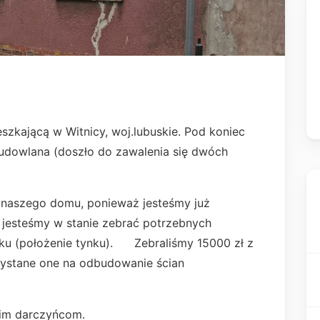
zkającą w Witnicy, woj.lubuskie. Pod koniec
budowlana (doszło do zawalenia się dwóch
naszego domu, ponieważ jesteśmy już
 jesteśmy w stanie zebrać potrzebnych
ku (położenie tynku). Zebraliśmy 15000 zł z
rzystane one na odbudowanie ścian
kim darczyńcom.