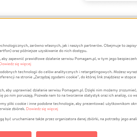
echnologicznych, zarówno własnych, jak i naszych partnerów. Obejmuje to zapis
macje
O nas
Zbieraj n
artfon) oraz późniejsze uzyskiwanie do nich dostępu.
 aby zapewnić prawidłowe działanie serwisu Pomagam.pl, w tym jego bezpieczeń
działa?
Opinie
Leczenie
Dowiedz się więcej
min
Raporty
Zwierzęta
odobnych technologii do celów analitycznych i retargetingowych. Możesz wyrazi
ncji na stronie „Zarządzaj zgodami cookie”, do której link znajdziesz w stopce
ka Prywatności
Za darmo
Pożar
 Kontrahenci
Blog
Ukraina
ch, aby usprawniać działanie serwisu Pomagam.pl. Dzięki nim możemy zrozumieć, j
t
Dla NGO
Sport
ak się po nim poruszają. Pozwala nam to na tworzenie statystyk oraz ich analizę, co w
anie serwisów
Fundacja Pomagam.pl
Pomoc Fi
jemy pliki cookie i inne podobne technologie, aby prezentować użytkownikom okr
rwisie zbiórek.
Dowiedz się więcej
a plików cookie
Projekty
zaj zgodami cookie
Pogrzeb
ą być uruchamiane także przez organizatora danej zbiórki, na potrzeby jego anali
Społeczno
Kultura