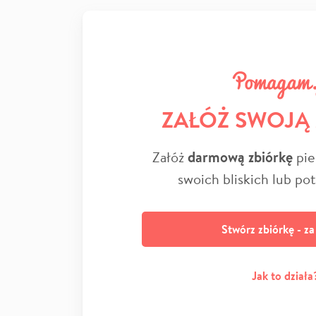
ZAŁÓŻ SWOJĄ
Załóż
darmową zbiórkę
pie
swoich bliskich lub po
Stwórz zbiórkę - z
Jak to działa