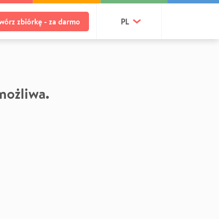
wórz zbiórkę - za darmo
PL
 możliwa.