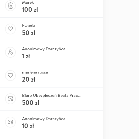
Marek
100
zł
Ewunia
50
zł
Anonimowy Darczyńca
1
zł
marlena rossa
20
zł
Biuro Ubezpieczeń Beata Pracoń
500
zł
Anonimowy Darczyńca
10
zł