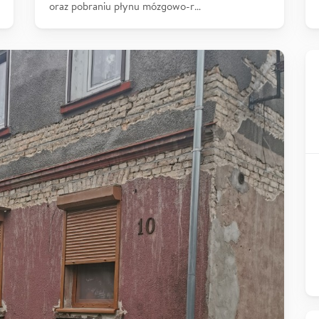
oraz pobraniu płynu mózgowo-r…