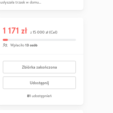
usłyszała trzask w domu…
1 171 zł
15 000 zł (Cel)
z
13 osób
Wpłaciło
Zbiórka zakończona
Udostępnij
81
udostępnień