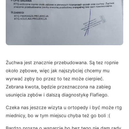
Żuchwa jest znacznie przebudowana. Są tez ropnie
około zębowe, więc jak najszybciej chcemy mu
wyrwać zęby bo przez to tez może cierpieć.
Zebrana kwota, będzie przeznaczona na zabieg
usunięcia zębów i dalszą diagnostykę Flafiego.
Czeka nas jeszcze wizyta u ortopedy i być może rtg
miednicy, bo w tym miejscu chyba też go boli :(
Bardzo proszę o wsparcie bo bez tego nie dam rady