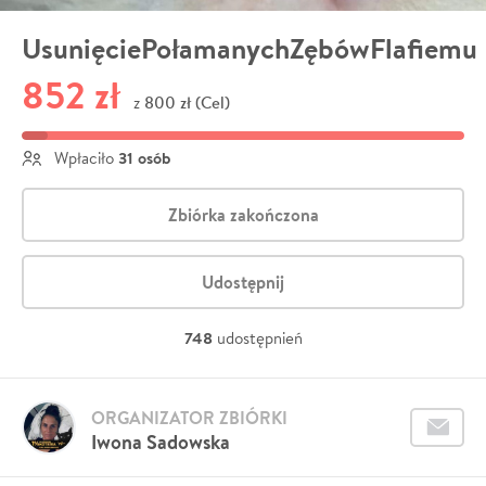
UsunięciePołamanychZębówFlafiemu
852 zł
800 zł (Cel)
z
31 osób
Wpłaciło
Zbiórka zakończona
Udostępnij
748
udostępnień
ORGANIZATOR ZBIÓRKI
Iwona Sadowska