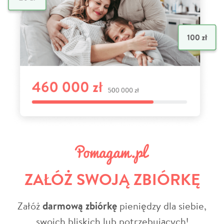
ZAŁÓŻ SWOJĄ ZBIÓRKĘ
Załóż
darmową zbiórkę
pieniędzy dla siebie,
swoich bliskich lub potrzebujących!