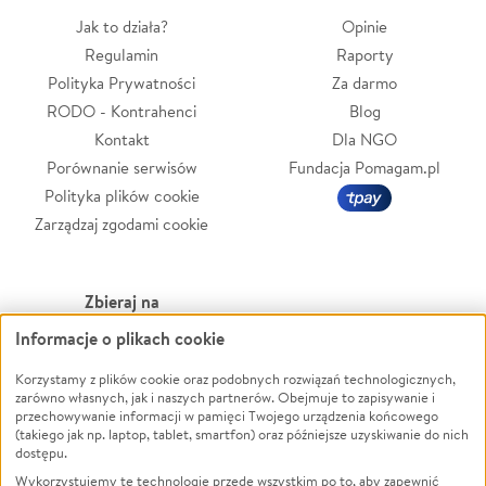
Jak to działa?
Opinie
Regulamin
Raporty
Polityka Prywatności
Za darmo
RODO - Kontrahenci
Blog
Kontakt
Dla NGO
Porównanie serwisów
Fundacja Pomagam.pl
Polityka plików cookie
Zarządzaj zgodami cookie
Zbieraj na
Informacje o plikach cookie
Leczenie
LGBTQ+
Zwierzęta
Powódź
Korzystamy z plików cookie oraz podobnych rozwiązań technologicznych,
zarówno własnych, jak i naszych partnerów. Obejmuje to zapisywanie i
Pożar
Wichura
przechowywanie informacji w pamięci Twojego urządzenia końcowego
(takiego jak np. laptop, tablet, smartfon) oraz późniejsze uzyskiwanie do nich
Ukraina
NGO
dostępu.
Sport
Religia
Wykorzystujemy te technologie przede wszystkim po to, aby zapewnić