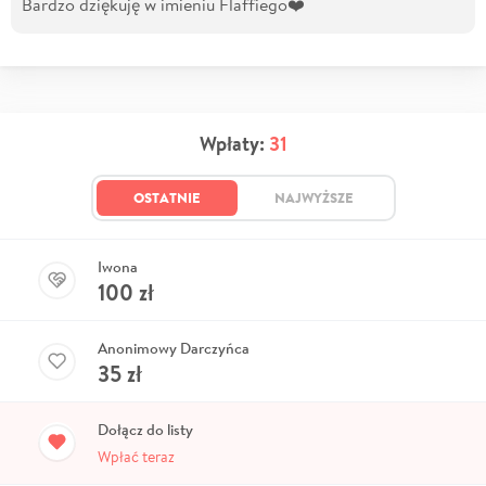
Bardzo dziękuję w imieniu Flaffiego❤️
Wpłaty:
31
OSTATNIE
NAJWYŻSZE
Iwona
100
zł
Anonimowy Darczyńca
35
zł
Dołącz do listy
Wpłać teraz