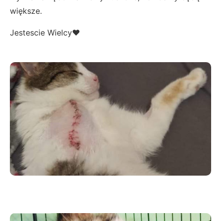
większe.
Jestescie Wielcy❤️