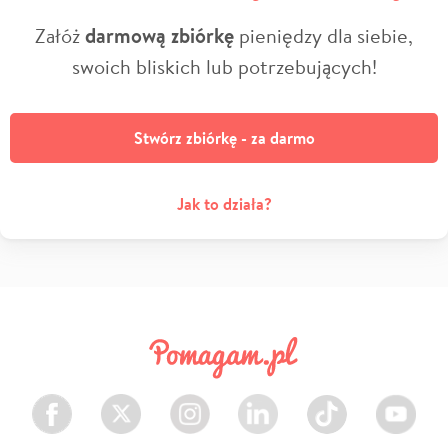
Załóż
darmową zbiórkę
pieniędzy dla siebie,
swoich bliskich lub potrzebujących!
Stwórz zbiórkę - za darmo
Jak to działa?
Facebook
Twitter
Instagram
LinkedIn
TikTok
Youtube