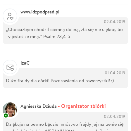
www.idzpodprad.pl
02.04.2019
„Chociażbym chodził ciemną doliną, zła się nie ulęknę, bo
Ty jesteś ze mną.” Psalm 23,4-5
IzaC
01.04.2019
Dużo frajdy dla córki! Pozdrowienia od rowerzystki! :)
- Organizator zbiórki
Agnieszka Dziuda
02.04.2019
Dziękuje na pewno będzie mnóstwo frajdy jej marzenie się
spełni dzięki takim WSPANIAŁYM ludziom jak Pani.