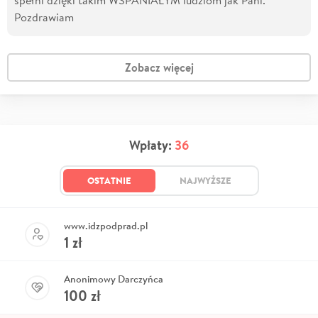
Pozdrawiam
Zobacz więcej
Wpłaty:
36
OSTATNIE
NAJWYŻSZE
www.idzpodprad.pl
1
zł
Anonimowy Darczyńca
100
zł