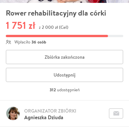
Rower rehabilitacyjny dla córki
1 751 zł
2 000 zł (Cel)
z
36 osób
Wpłaciło
Zbiórka zakończona
Udostępnij
312
udostępnień
ORGANIZATOR ZBIÓRKI
Agnieszka Dziuda