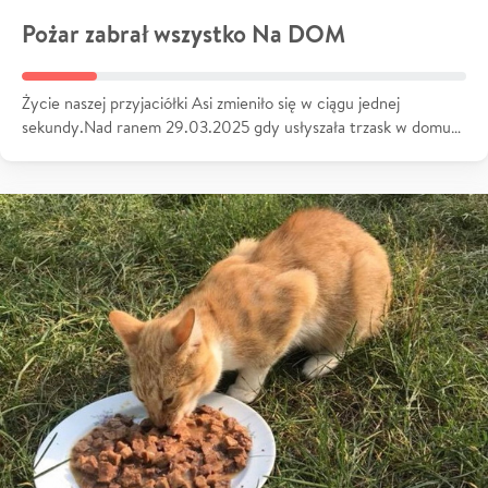
Pożar zabrał wszystko Na DOM
Życie naszej przyjaciółki Asi zmieniło się w ciągu jednej
sekundy.Nad ranem 29.03.2025 gdy usłyszała trzask w domu…