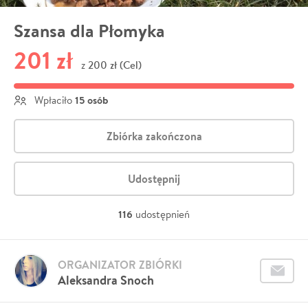
Szansa dla Płomyka
201 zł
200 zł (Cel)
z
15 osób
Wpłaciło
Zbiórka zakończona
Udostępnij
116
udostępnień
ORGANIZATOR ZBIÓRKI
Aleksandra Snoch