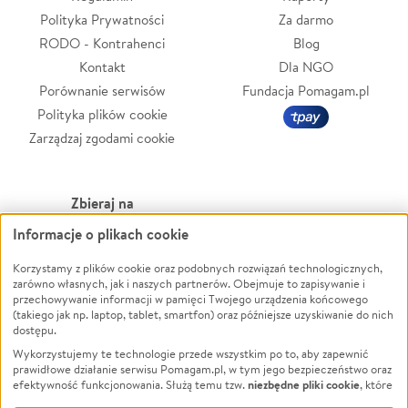
Polityka Prywatności
Za darmo
RODO - Kontrahenci
Blog
Kontakt
Dla NGO
Porównanie serwisów
Fundacja Pomagam.pl
Polityka plików cookie
Zarządzaj zgodami cookie
Zbieraj na
Informacje o plikach cookie
Leczenie
LGBTQ+
Korzystamy z plików cookie oraz podobnych rozwiązań technologicznych,
Zwierzęta
Powódź
zarówno własnych, jak i naszych partnerów. Obejmuje to zapisywanie i
Pożar
Wichura
przechowywanie informacji w pamięci Twojego urządzenia końcowego
(takiego jak np. laptop, tablet, smartfon) oraz późniejsze uzyskiwanie do nich
Ukraina
NGO
dostępu.
Sport
Religia
Wykorzystujemy te technologie przede wszystkim po to, aby zapewnić
Pomoc Finansowa
Edukacja
prawidłowe działanie serwisu Pomagam.pl, w tym jego bezpieczeństwo oraz
niezbędne pliki cookie
efektywność funkcjonowania. Służą temu tzw.
, które
Projekty
Podróż
pozostają zawsze aktywne.
Dowiedz się więcej