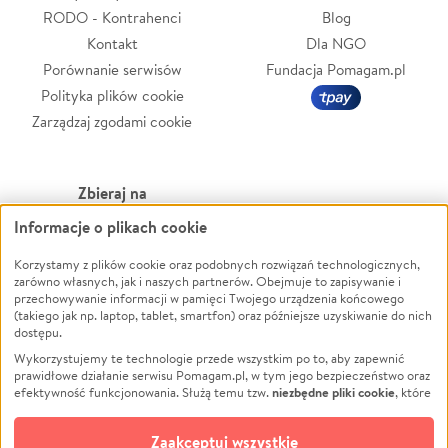
RODO - Kontrahenci
Blog
Kontakt
Dla NGO
Porównanie serwisów
Fundacja Pomagam.pl
Polityka plików cookie
Zarządzaj zgodami cookie
Zbieraj na
Informacje o plikach cookie
Leczenie
LGBTQ+
Zwierzęta
Powódź
Korzystamy z plików cookie oraz podobnych rozwiązań technologicznych,
zarówno własnych, jak i naszych partnerów. Obejmuje to zapisywanie i
Pożar
Wichura
przechowywanie informacji w pamięci Twojego urządzenia końcowego
(takiego jak np. laptop, tablet, smartfon) oraz późniejsze uzyskiwanie do nich
Ukraina
NGO
dostępu.
Sport
Religia
Wykorzystujemy te technologie przede wszystkim po to, aby zapewnić
Pomoc Finansowa
Edukacja
prawidłowe działanie serwisu Pomagam.pl, w tym jego bezpieczeństwo oraz
niezbędne pliki cookie
efektywność funkcjonowania. Służą temu tzw.
, które
Projekty
Podróż
pozostają zawsze aktywne.
Dowiedz się więcej
Pogrzeb
Impreza
opcjonalnych plików cookie
Dodatkowo, używamy
oraz podobnych
Zaakceptuj wszystkie
Społeczność lokalna
Ochrona środowiska