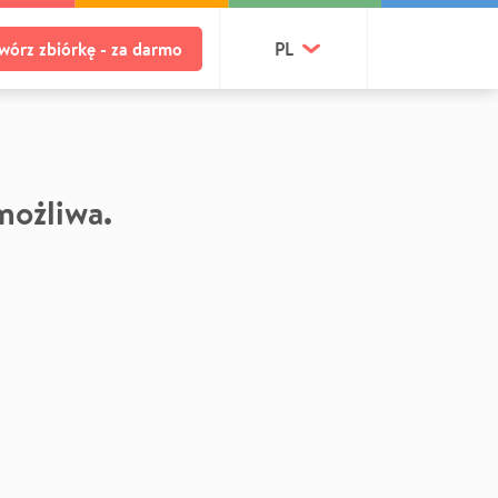
wórz zbiórkę - za darmo
PL
 możliwa.