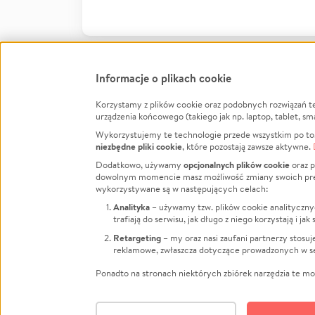
Informacje o plikach cookie
Korzystamy z plików cookie oraz podobnych rozwiązań t
Infor
urządzenia końcowego (takiego jak np. laptop, tablet, sm
Wykorzystujemy te technologie przede wszystkim po to,
Jak to 
niezbędne pliki cookie
, które pozostają zawsze aktywne.
Facebook
Twitter
Instagram
Regula
opcjonalnych plików cookie
Dodatkowo, używamy
oraz p
dowolnym momencie masz możliwość zmiany swoich prefere
Polity
LinkedIn
TikTok
Youtube
wykorzystywane są w następujących celach:
RODO -
Analityka
– używamy tzw. plików cookie analityczny
Kontak
trafiają do serwisu, jak długo z niego korzystają i j
Porówn
Retargeting
– my oraz nasi zaufani partnerzy stosu
reklamowe, zwłaszcza dotyczące prowadzonych w se
Polityk
Zarząd
Ponadto na stronach niektórych zbiórek narzędzia te mog