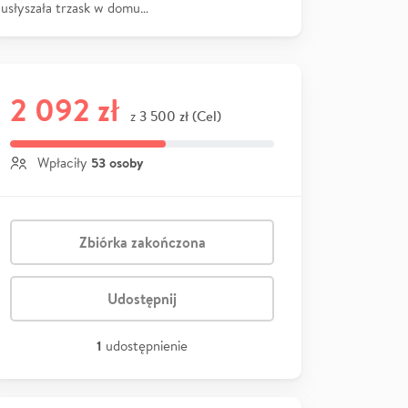
usłyszała trzask w domu…
2 092 zł
3 500 zł (Cel)
z
53 osoby
Wpłaciły
Zbiórka zakończona
Udostępnij
1
udostępnienie