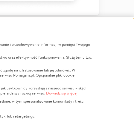
ywanie i przechowywanie informacji w pamięci Twojego
a
stwo oraz efektywność funkcjonowania. Służą temu tzw.
LGBTQ+
Powódź
ć zgodę na ich stosowanie lub jej odmówić. W
 serwisu Pomagam.pl. Opcjonalne pliki cookie
Wichura
NGO
ak użytkownicy korzystają z naszego serwisu – skąd
Religia
spiera dalszy rozwój serwisu.
Dowiedz się więcej
nansowa
Edukacja
eślone, w tym spersonalizowane komunikaty i treści
Podróż
Impreza
tyki lub retargetingu.
ść lokalna
Ochrona środowiska
Biznes