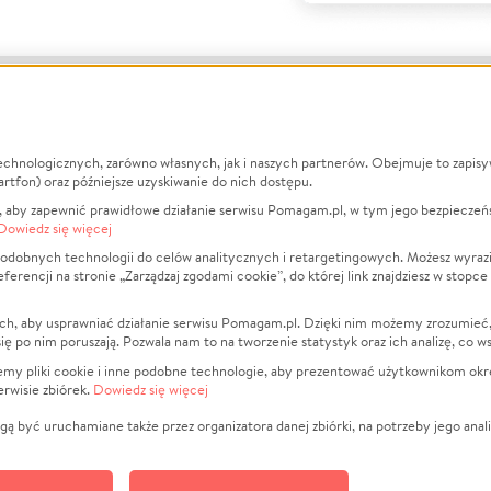
echnologicznych, zarówno własnych, jak i naszych partnerów. Obejmuje to zapis
macje
O nas
Zbieraj n
artfon) oraz późniejsze uzyskiwanie do nich dostępu.
 aby zapewnić prawidłowe działanie serwisu Pomagam.pl, w tym jego bezpieczeń
działa?
Opinie
Leczenie
Dowiedz się więcej
min
Raporty
Zwierzęta
odobnych technologii do celów analitycznych i retargetingowych. Możesz wyrazi
ncji na stronie „Zarządzaj zgodami cookie”, do której link znajdziesz w stopce
ka Prywatności
Za darmo
Pożar
 Kontrahenci
Blog
Ukraina
ch, aby usprawniać działanie serwisu Pomagam.pl. Dzięki nim możemy zrozumieć, j
t
Dla NGO
Sport
ak się po nim poruszają. Pozwala nam to na tworzenie statystyk oraz ich analizę, co w
anie serwisów
Fundacja Pomagam.pl
Pomoc Fi
jemy pliki cookie i inne podobne technologie, aby prezentować użytkownikom okr
rwisie zbiórek.
Dowiedz się więcej
a plików cookie
Projekty
zaj zgodami cookie
Pogrzeb
ą być uruchamiane także przez organizatora danej zbiórki, na potrzeby jego anali
Społeczno
Kultura