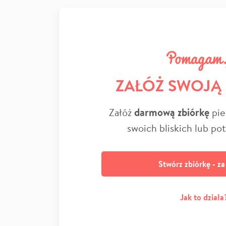
ZAŁÓŻ SWOJĄ
Załóż
darmową zbiórkę
pie
swoich bliskich lub po
Stwórz zbiórkę - z
Jak to działa