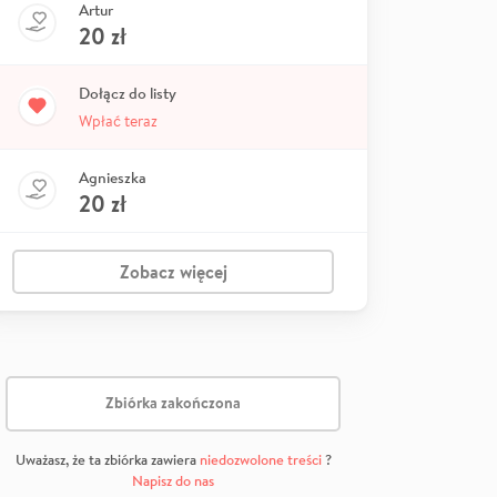
Artur
20
zł
Dołącz do listy
Wpłać teraz
Agnieszka
20
zł
Zobacz więcej
Zbiórka zakończona
Uważasz, że ta zbiórka zawiera
niedozwolone treści
?
Napisz do nas