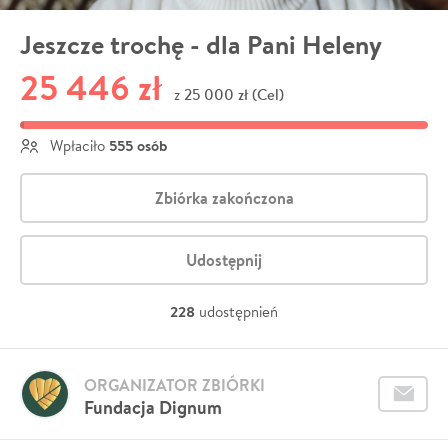
Jeszcze trochę - dla Pani Heleny
25 446 zł
25 000 zł (Cel)
z
555 osób
Wpłaciło
Zbiórka zakończona
Udostępnij
228
udostępnień
ORGANIZATOR ZBIÓRKI
Fundacja Dignum