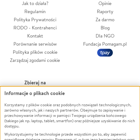
Jak to działa?
Opinie
Regulamin
Raporty
Polityka Prywatności
Za darmo
RODO - Kontrahenci
Blog
Kontakt
Dla NGO
Porównanie serwisów
Fundacja Pomagam.pl
Polityka plików cookie
Zarządzaj zgodami cookie
Zbieraj na
Informacje o plikach cookie
Leczenie
LGBTQ+
Zwierzęta
Powódź
Korzystamy z plików cookie oraz podobnych rozwiązań technologicznych,
zarówno własnych, jak i naszych partnerów. Obejmuje to zapisywanie i
Pożar
Wichura
przechowywanie informacji w pamięci Twojego urządzenia końcowego
(takiego jak np. laptop, tablet, smartfon) oraz późniejsze uzyskiwanie do nich
Ukraina
NGO
dostępu.
Sport
Religia
Wykorzystujemy te technologie przede wszystkim po to, aby zapewnić
Pomoc Finansowa
Edukacja
prawidłowe działanie serwisu Pomagam.pl, w tym jego bezpieczeństwo oraz