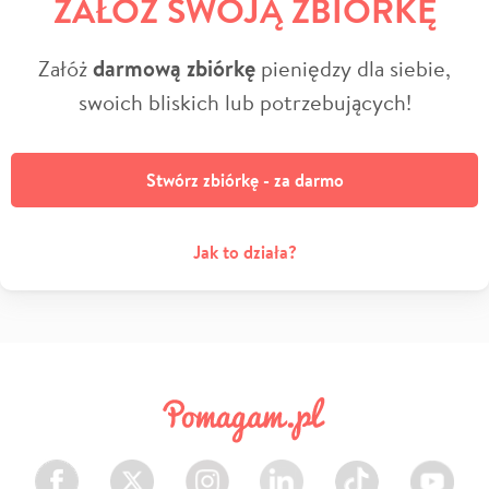
ZAŁÓŻ SWOJĄ ZBIÓRKĘ
Załóż
darmową zbiórkę
pieniędzy dla siebie,
swoich bliskich lub potrzebujących!
Stwórz zbiórkę - za darmo
Jak to działa?
Facebook
Twitter
Instagram
LinkedIn
TikTok
Youtube