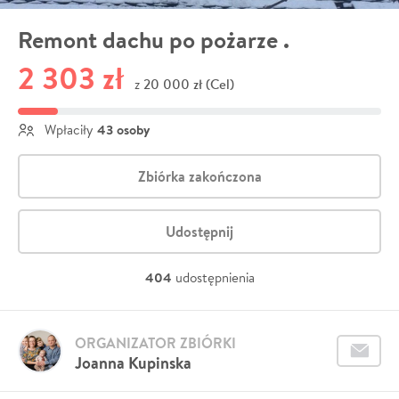
Remont dachu po pożarze .
2 303 zł
20 000 zł (Cel)
z
43 osoby
Wpłaciły
Zbiórka zakończona
Udostępnij
404
udostępnienia
ORGANIZATOR ZBIÓRKI
Joanna Kupinska