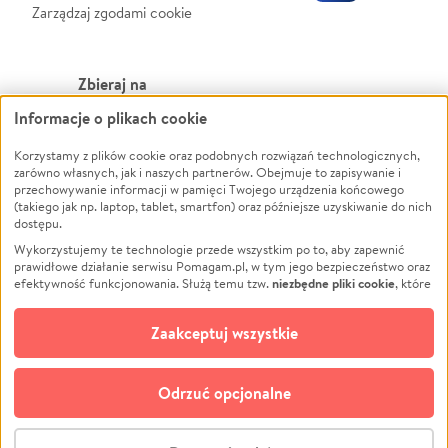
Zarządzaj zgodami cookie
Zbieraj na
Informacje o plikach cookie
Leczenie
LGBTQ+
Korzystamy z plików cookie oraz podobnych rozwiązań technologicznych,
Zwierzęta
Powódź
zarówno własnych, jak i naszych partnerów. Obejmuje to zapisywanie i
Pożar
Wichura
przechowywanie informacji w pamięci Twojego urządzenia końcowego
(takiego jak np. laptop, tablet, smartfon) oraz późniejsze uzyskiwanie do nich
Ukraina
NGO
dostępu.
Sport
Religia
Wykorzystujemy te technologie przede wszystkim po to, aby zapewnić
Pomoc Finansowa
Edukacja
prawidłowe działanie serwisu Pomagam.pl, w tym jego bezpieczeństwo oraz
niezbędne pliki cookie
efektywność funkcjonowania. Służą temu tzw.
, które
Projekty
Podróż
pozostają zawsze aktywne.
Dowiedz się więcej
Pogrzeb
Impreza
opcjonalnych plików cookie
Dodatkowo, używamy
oraz podobnych
Zaakceptuj wszystkie
Społeczność lokalna
Ochrona środowiska
technologii do celów analitycznych i retargetingowych. Możesz wyrazić
zgodę na ich stosowanie lub jej odmówić. W dowolnym momencie masz
Kultura
Biznes
możliwość zmiany swoich preferencji na stronie „Zarządzaj zgodami cookie”,
Odrzuć opcjonalne
Polski
do której link znajdziesz w stopce serwisu Pomagam.pl. Opcjonalne pliki
cookie wykorzystywane są w następujących celach:
© CROWDING SP. Z O.O.
Analityka
– używamy tzw. plików cookie analitycznych, aby usprawniać