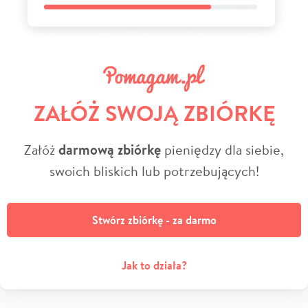
ZAŁÓŻ SWOJĄ ZBIÓRKĘ
Załóż
darmową zbiórkę
pieniędzy dla siebie,
swoich bliskich lub potrzebujących!
Stwórz zbiórkę - za darmo
Jak to działa?