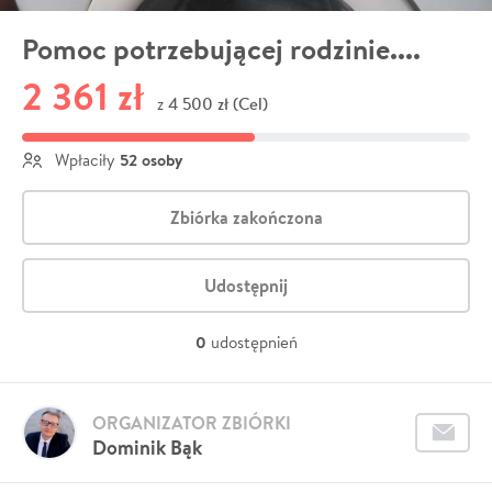
Pomoc potrzebującej rodzinie....
2 361 zł
4 500 zł (Cel)
z
52 osoby
Wpłaciły
Zbiórka zakończona
Udostępnij
0
udostępnień
ORGANIZATOR ZBIÓRKI
Dominik Bąk