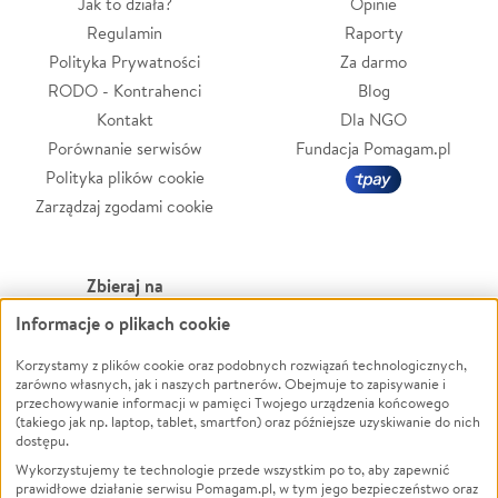
Jak to działa?
Opinie
Regulamin
Raporty
Polityka Prywatności
Za darmo
RODO - Kontrahenci
Blog
Kontakt
Dla NGO
Porównanie serwisów
Fundacja Pomagam.pl
Polityka plików cookie
Zarządzaj zgodami cookie
Zbieraj na
Informacje o plikach cookie
Leczenie
LGBTQ+
Zwierzęta
Powódź
Korzystamy z plików cookie oraz podobnych rozwiązań technologicznych,
zarówno własnych, jak i naszych partnerów. Obejmuje to zapisywanie i
Pożar
Wichura
przechowywanie informacji w pamięci Twojego urządzenia końcowego
(takiego jak np. laptop, tablet, smartfon) oraz późniejsze uzyskiwanie do nich
Ukraina
NGO
dostępu.
Sport
Religia
Wykorzystujemy te technologie przede wszystkim po to, aby zapewnić
Pomoc Finansowa
Edukacja
prawidłowe działanie serwisu Pomagam.pl, w tym jego bezpieczeństwo oraz