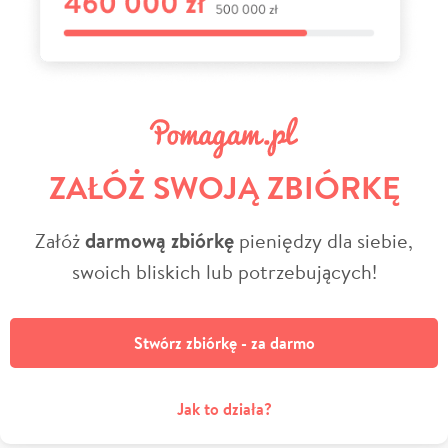
ZAŁÓŻ SWOJĄ ZBIÓRKĘ
Załóż
darmową zbiórkę
pieniędzy dla siebie,
swoich bliskich lub potrzebujących!
Stwórz zbiórkę - za darmo
Jak to działa?