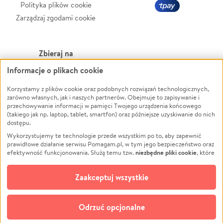
Polityka plików cookie
Zarządzaj zgodami cookie
Zbieraj na
Informacje o plikach cookie
Leczenie
LGBTQ+
Korzystamy z plików cookie oraz podobnych rozwiązań technologicznych,
Zwierzęta
Powódź
zarówno własnych, jak i naszych partnerów. Obejmuje to zapisywanie i
Pożar
Wichura
przechowywanie informacji w pamięci Twojego urządzenia końcowego
(takiego jak np. laptop, tablet, smartfon) oraz późniejsze uzyskiwanie do nich
Ukraina
NGO
dostępu.
Sport
Religia
Wykorzystujemy te technologie przede wszystkim po to, aby zapewnić
Pomoc Finansowa
Edukacja
prawidłowe działanie serwisu Pomagam.pl, w tym jego bezpieczeństwo oraz
niezbędne pliki cookie
efektywność funkcjonowania. Służą temu tzw.
, które
Projekty
Podróż
pozostają zawsze aktywne.
Dowiedz się więcej
Pogrzeb
Impreza
opcjonalnych plików cookie
Dodatkowo, używamy
oraz podobnych
Zaakceptuj wszystkie
Społeczność lokalna
Ochrona środowiska
technologii do celów analitycznych i retargetingowych. Możesz wyrazić
zgodę na ich stosowanie lub jej odmówić. W dowolnym momencie masz
Kultura
Biznes
możliwość zmiany swoich preferencji na stronie „Zarządzaj zgodami cookie”,
Odrzuć opcjonalne
Polski
do której link znajdziesz w stopce serwisu Pomagam.pl. Opcjonalne pliki
cookie wykorzystywane są w następujących celach: