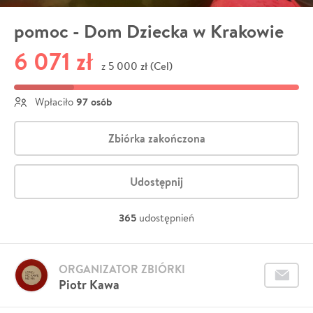
pomoc - Dom Dziecka w Krakowie
6 071 zł
5 000 zł (Cel)
z
97 osób
Wpłaciło
Zbiórka zakończona
Udostępnij
365
udostępnień
ORGANIZATOR ZBIÓRKI
Piotr Kawa