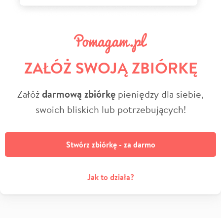
ZAŁÓŻ SWOJĄ ZBIÓRKĘ
Załóż
darmową zbiórkę
pieniędzy dla siebie,
swoich bliskich lub potrzebujących!
Stwórz zbiórkę - za darmo
Jak to działa?