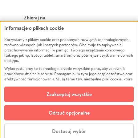
Zbieraj na
Informacje o plikach cookie
Leczenie
LGBTQ+
Zwierzęta
Powódź
Korzystamy z plików cookie oraz podobnych rozwiązań technologicznych,
zarówno własnych, jak i naszych partnerów. Obejmuje to zapisywanie i
Pożar
Wichura
przechowywanie informacji w pamięci Twojego urządzenia końcowego
(takiego jak np. laptop, tablet, smartfon) oraz późniejsze uzyskiwanie do nich
Ukraina
NGO
dostępu.
Sport
Religia
Wykorzystujemy te technologie przede wszystkim po to, aby zapewnić
Pomoc Finansowa
Edukacja
prawidłowe działanie serwisu Pomagam.pl, w tym jego bezpieczeństwo oraz
niezbędne pliki cookie
efektywność funkcjonowania. Służą temu tzw.
, które
Projekty
Podróż
pozostają zawsze aktywne.
Dowiedz się więcej
Pogrzeb
Impreza
opcjonalnych plików cookie
Dodatkowo, używamy
oraz podobnych
Zaakceptuj wszystkie
Społeczność lokalna
Ochrona środowiska
technologii do celów analitycznych i retargetingowych. Możesz wyrazić
zgodę na ich stosowanie lub jej odmówić. W dowolnym momencie masz
Kultura
Biznes
możliwość zmiany swoich preferencji na stronie „Zarządzaj zgodami cookie”,
Odrzuć opcjonalne
Polski
do której link znajdziesz w stopce serwisu Pomagam.pl. Opcjonalne pliki
cookie wykorzystywane są w następujących celach:
© CROWDING SP. Z O.O.
Analityka
– używamy tzw. plików cookie analitycznych, aby usprawniać
Dostosuj wybór
działanie serwisu Pomagam.pl. Dzięki nim możemy zrozumieć, jak
użytkownicy korzystają z naszego serwisu – skąd trafiają do serwisu, jak