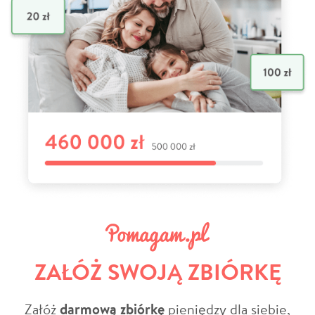
ZAŁÓŻ SWOJĄ ZBIÓRKĘ
Załóż
darmową zbiórkę
pieniędzy dla siebie,