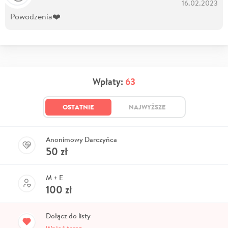
16.02.2023
Powodzenia❤️
Wpłaty:
63
OSTATNIE
NAJWYŻSZE
Anonimowy Darczyńca
50
zł
M + E
100
zł
Dołącz do listy