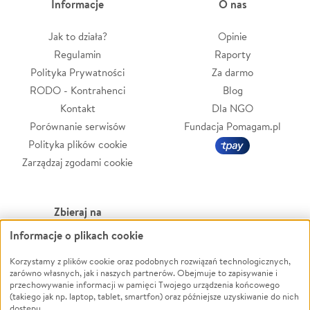
Informacje
O nas
Jak to działa?
Opinie
Regulamin
Raporty
Polityka Prywatności
Za darmo
RODO - Kontrahenci
Blog
Kontakt
Dla NGO
Porównanie serwisów
Fundacja Pomagam.pl
Polityka plików cookie
Zarządzaj zgodami cookie
Zbieraj na
Informacje o plikach cookie
Leczenie
LGBTQ+
Zwierzęta
Powódź
Korzystamy z plików cookie oraz podobnych rozwiązań technologicznych,
zarówno własnych, jak i naszych partnerów. Obejmuje to zapisywanie i
Pożar
Wichura
przechowywanie informacji w pamięci Twojego urządzenia końcowego
(takiego jak np. laptop, tablet, smartfon) oraz późniejsze uzyskiwanie do nich
Ukraina
NGO
dostępu.