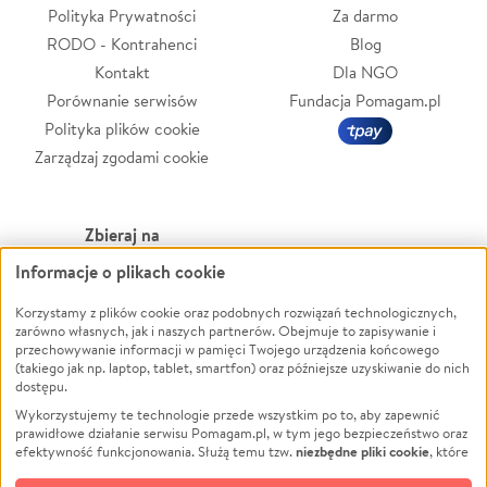
Polityka Prywatności
Za darmo
RODO - Kontrahenci
Blog
Kontakt
Dla NGO
Porównanie serwisów
Fundacja Pomagam.pl
Polityka plików cookie
Zarządzaj zgodami cookie
Zbieraj na
Informacje o plikach cookie
Leczenie
LGBTQ+
Korzystamy z plików cookie oraz podobnych rozwiązań technologicznych,
Zwierzęta
Powódź
zarówno własnych, jak i naszych partnerów. Obejmuje to zapisywanie i
Pożar
Wichura
przechowywanie informacji w pamięci Twojego urządzenia końcowego
(takiego jak np. laptop, tablet, smartfon) oraz późniejsze uzyskiwanie do nich
Ukraina
NGO
dostępu.
Sport
Religia
Wykorzystujemy te technologie przede wszystkim po to, aby zapewnić
Pomoc Finansowa
Edukacja
prawidłowe działanie serwisu Pomagam.pl, w tym jego bezpieczeństwo oraz
niezbędne pliki cookie
efektywność funkcjonowania. Służą temu tzw.
, które
Projekty
Podróż
pozostają zawsze aktywne.
Dowiedz się więcej
Pogrzeb
Impreza