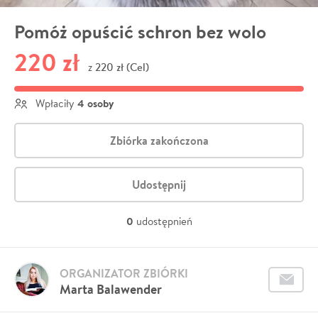
Pomóż opuścić schron bez wolo
220 zł
220 zł (Cel)
z
4 osoby
Wpłaciły
Zbiórka zakończona
Udostępnij
0
udostępnień
ORGANIZATOR ZBIÓRKI
Marta Balawender