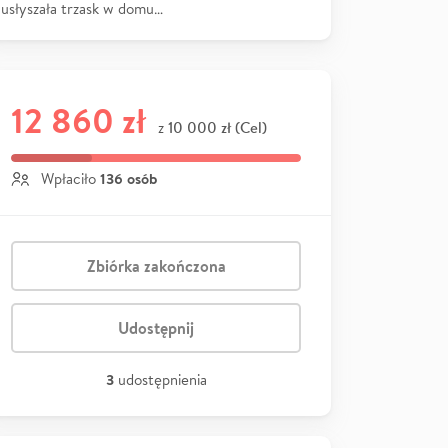
usłyszała trzask w domu…
12 860 zł
10 000 zł (Cel)
z
136 osób
Wpłaciło
Zbiórka zakończona
Udostępnij
3
udostępnienia