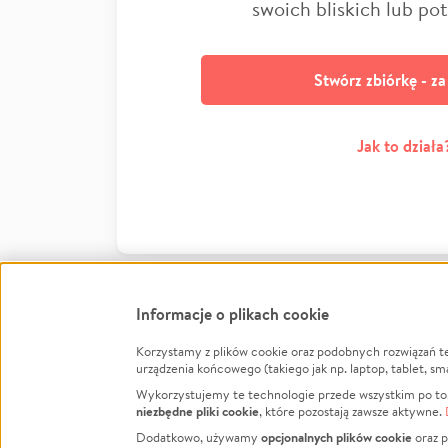
swoich bliskich lub po
Stwórz zbiórkę - z
Jak to działa
Informacje o plikach cookie
Korzystamy z plików cookie oraz podobnych rozwiązań t
Infor
urządzenia końcowego (takiego jak np. laptop, tablet, sm
Wykorzystujemy te technologie przede wszystkim po to,
Jak to 
niezbędne pliki cookie
, które pozostają zawsze aktywne.
Facebook
Twitter
Instagram
Regula
opcjonalnych plików cookie
Dodatkowo, używamy
oraz p