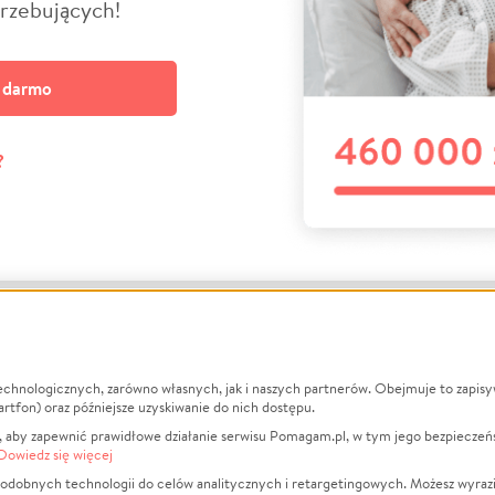
trzebujących!
a darmo
?
echnologicznych, zarówno własnych, jak i naszych partnerów. Obejmuje to zapis
macje
O nas
Zbieraj n
artfon) oraz późniejsze uzyskiwanie do nich dostępu.
 aby zapewnić prawidłowe działanie serwisu Pomagam.pl, w tym jego bezpieczeń
działa?
Opinie
Leczenie
Dowiedz się więcej
min
Raporty
Zwierzęta
odobnych technologii do celów analitycznych i retargetingowych. Możesz wyrazi