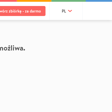
wórz zbiórkę - za darmo
PL
 możliwa.