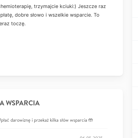
mioterapię, trzymajcie kciuki:) Jeszcze raz
łatę, dobre słowo i wszelkie wsparcie. To
teraz toczę.
A WSPARCIA
łać darowiznę i przekaż kilka słów wsparcia 🤲
06.05.2025