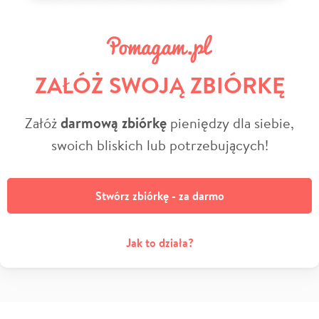
ZAŁÓŻ SWOJĄ ZBIÓRKĘ
Załóż
darmową zbiórkę
pieniędzy dla siebie,
swoich bliskich lub potrzebujących!
Stwórz zbiórkę - za darmo
Jak to działa?