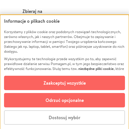
Zbieraj na
Informacje o plikach cookie
Leczenie
LGBTQ+
Zwierzęta
Powódź
Korzystamy z plików cookie oraz podobnych rozwiązań technologicznych,
zarówno własnych, jak i naszych partnerów. Obejmuje to zapisywanie i
Pożar
Wichura
przechowywanie informacji w pamięci Twojego urządzenia końcowego
(takiego jak np. laptop, tablet, smartfon) oraz późniejsze uzyskiwanie do nich
Ukraina
NGO
dostępu.
Sport
Religia
Wykorzystujemy te technologie przede wszystkim po to, aby zapewnić
Pomoc Finansowa
Edukacja
prawidłowe działanie serwisu Pomagam.pl, w tym jego bezpieczeństwo oraz
niezbędne pliki cookie
efektywność funkcjonowania. Służą temu tzw.
, które
Projekty
Podróż
pozostają zawsze aktywne.
Dowiedz się więcej
Pogrzeb
Impreza
opcjonalnych plików cookie
Dodatkowo, używamy
oraz podobnych
Zaakceptuj wszystkie
Społeczność lokalna
Ochrona środowiska
technologii do celów analitycznych i retargetingowych. Możesz wyrazić
zgodę na ich stosowanie lub jej odmówić. W dowolnym momencie masz
Kultura
Biznes
możliwość zmiany swoich preferencji na stronie „Zarządzaj zgodami cookie”,
Odrzuć opcjonalne
Polski
do której link znajdziesz w stopce serwisu Pomagam.pl. Opcjonalne pliki
cookie wykorzystywane są w następujących celach:
© CROWDING SP. Z O.O.
Analityka
– używamy tzw. plików cookie analitycznych, aby usprawniać
Dostosuj wybór
działanie serwisu Pomagam.pl. Dzięki nim możemy zrozumieć, jak
użytkownicy korzystają z naszego serwisu – skąd trafiają do serwisu, jak
Stwórz zbiórkę - za darmo
długo z niego korzystają i jak się po nim poruszają. Pozwala nam to na