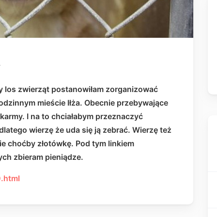
y
tny los zwierząt postanowiłam zorganizować
odzinnym mieście Iłża. Obecnie przebywające
 karmy. I na to chciałabym przeznaczyć
dlatego wierzę że uda się ją zebrać. Wierzę też
cie choćby złotówkę. Pod tym linkiem
rych zbieram pieniądze.
0.html