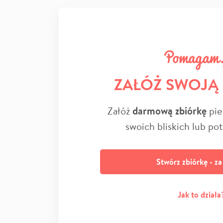
ZAŁÓŻ SWOJĄ
Załóż
darmową zbiórkę
pie
swoich bliskich lub po
Stwórz zbiórkę - z
Jak to działa