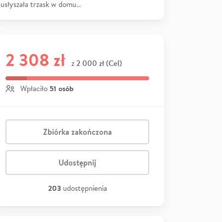
usłyszała trzask w domu…
2 308 zł
2 000 zł (Cel)
z
51 osób
Wpłaciło
Zbiórka zakończona
Udostępnij
203
udostępnienia