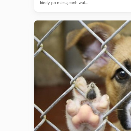
kiedy po miesiącach wal…