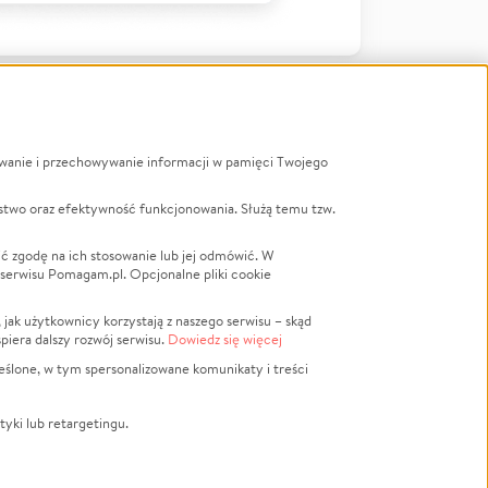
ywanie i przechowywanie informacji w pamięci Twojego
a
stwo oraz efektywność funkcjonowania. Służą temu tzw.
LGBTQ+
Powódź
ć zgodę na ich stosowanie lub jej odmówić. W
 serwisu Pomagam.pl. Opcjonalne pliki cookie
Wichura
NGO
ak użytkownicy korzystają z naszego serwisu – skąd
Religia
spiera dalszy rozwój serwisu.
Dowiedz się więcej
nansowa
Edukacja
eślone, w tym spersonalizowane komunikaty i treści
Podróż
Impreza
tyki lub retargetingu.
ść lokalna
Ochrona środowiska
Biznes