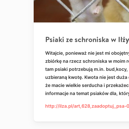
Psiaki ze schroniska w Iłż
Witajcie, ponieważ nie jest mi oboję
zbiórkę na rzecz schroniska w moim r
tam psiaki potrzebują m.in. bud,kocy,
uzbieraną kwotę. Kwota nie jest duża 
że macie wielkie serducha i przekaże
informacje na temat psiaków dla, któ
http://ilza.pl/art,628,zaadoptuj_psa-