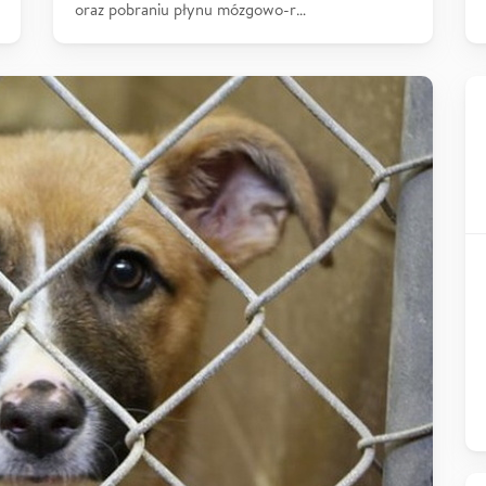
oraz pobraniu płynu mózgowo-r…