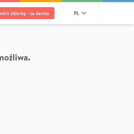
wórz zbiórkę - za darmo
PL
 możliwa.