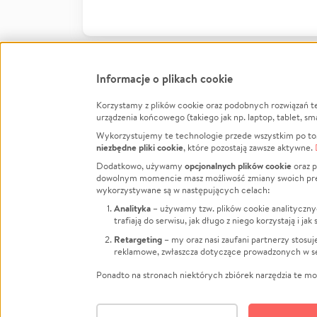
Informacje o plikach cookie
Korzystamy z plików cookie oraz podobnych rozwiązań t
Infor
urządzenia końcowego (takiego jak np. laptop, tablet, sm
Wykorzystujemy te technologie przede wszystkim po to,
Jak to 
niezbędne pliki cookie
, które pozostają zawsze aktywne.
Facebook
Twitter
Instagram
Regula
opcjonalnych plików cookie
Dodatkowo, używamy
oraz p
dowolnym momencie masz możliwość zmiany swoich prefere
Polity
LinkedIn
TikTok
Youtube
wykorzystywane są w następujących celach:
RODO -
Analityka
– używamy tzw. plików cookie analityczny
Kontak
trafiają do serwisu, jak długo z niego korzystają i j
Porówn
Retargeting
– my oraz nasi zaufani partnerzy stosu
reklamowe, zwłaszcza dotyczące prowadzonych w se
Polityk
Zarząd
Ponadto na stronach niektórych zbiórek narzędzia te mog