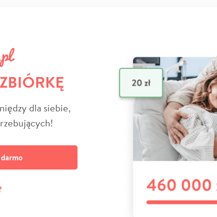
 ZBIÓRKĘ
niędzy dla siebie,
trzebujących!
a darmo
?