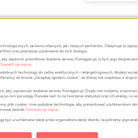
echnologicznych, zarówno własnych, jak i naszych partnerów. Obejmuje to zapis
macje
O nas
Zbieraj n
artfon) oraz późniejsze uzyskiwanie do nich dostępu.
 aby zapewnić prawidłowe działanie serwisu Pomagam.pl, w tym jego bezpieczeń
działa?
Opinie
Leczenie
Dowiedz się więcej
min
Raporty
Zwierzęta
odobnych technologii do celów analitycznych i retargetingowych. Możesz wyrazi
ncji na stronie „Zarządzaj zgodami cookie”, do której link znajdziesz w stopce
ka Prywatności
Za darmo
Pożar
 Kontrahenci
Blog
Ukraina
ch, aby usprawniać działanie serwisu Pomagam.pl. Dzięki nim możemy zrozumieć, j
t
Dla NGO
Sport
ak się po nim poruszają. Pozwala nam to na tworzenie statystyk oraz ich analizę, co w
anie serwisów
Fundacja Pomagam.pl
Pomoc Fi
jemy pliki cookie i inne podobne technologie, aby prezentować użytkownikom okr
rwisie zbiórek.
Dowiedz się więcej
a plików cookie
Projekty
zaj zgodami cookie
Pogrzeb
ą być uruchamiane także przez organizatora danej zbiórki, na potrzeby jego anali
Społeczno
Kultura