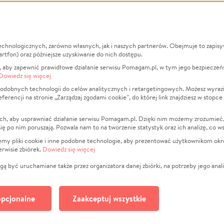
echnologicznych, zarówno własnych, jak i naszych partnerów. Obejmuje to zapis
macje
O nas
Zbieraj n
artfon) oraz późniejsze uzyskiwanie do nich dostępu.
 aby zapewnić prawidłowe działanie serwisu Pomagam.pl, w tym jego bezpieczeń
działa?
Opinie
Leczenie
Dowiedz się więcej
min
Raporty
Zwierzęta
odobnych technologii do celów analitycznych i retargetingowych. Możesz wyrazi
ncji na stronie „Zarządzaj zgodami cookie”, do której link znajdziesz w stopce
ka Prywatności
Za darmo
Pożar
 Kontrahenci
Blog
Ukraina
ch, aby usprawniać działanie serwisu Pomagam.pl. Dzięki nim możemy zrozumieć, j
t
Dla NGO
Sport
ak się po nim poruszają. Pozwala nam to na tworzenie statystyk oraz ich analizę, co w
anie serwisów
Fundacja Pomagam.pl
Pomoc Fi
jemy pliki cookie i inne podobne technologie, aby prezentować użytkownikom okr
rwisie zbiórek.
Dowiedz się więcej
a plików cookie
Projekty
zaj zgodami cookie
Pogrzeb
ą być uruchamiane także przez organizatora danej zbiórki, na potrzeby jego anali
Społeczno
Kultura
pcjonalne
Zaakceptuj wszystkie