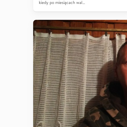
kiedy po miesiącach wal…