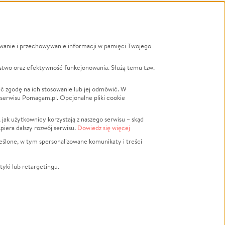
ywanie i przechowywanie informacji w pamięci Twojego
a
stwo oraz efektywność funkcjonowania. Służą temu tzw.
LGBTQ+
Powódź
ć zgodę na ich stosowanie lub jej odmówić. W
 serwisu Pomagam.pl. Opcjonalne pliki cookie
Wichura
NGO
ak użytkownicy korzystają z naszego serwisu – skąd
Religia
spiera dalszy rozwój serwisu.
Dowiedz się więcej
nansowa
Edukacja
eślone, w tym spersonalizowane komunikaty i treści
Podróż
Impreza
tyki lub retargetingu.
ść lokalna
Ochrona środowiska
Biznes