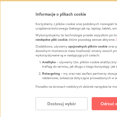
Informacje o plikach cookie
Korzystamy z plików cookie oraz podobnych rozwiązań t
Infor
urządzenia końcowego (takiego jak np. laptop, tablet, sm
Wykorzystujemy te technologie przede wszystkim po to,
Jak to 
niezbędne pliki cookie
, które pozostają zawsze aktywne.
Facebook
Twitter
Instagram
Regula
opcjonalnych plików cookie
Dodatkowo, używamy
oraz p
dowolnym momencie masz możliwość zmiany swoich prefere
Polity
LinkedIn
TikTok
Youtube
wykorzystywane są w następujących celach:
RODO -
Analityka
– używamy tzw. plików cookie analityczny
Kontak
trafiają do serwisu, jak długo z niego korzystają i j
Porówn
Retargeting
– my oraz nasi zaufani partnerzy stosu
reklamowe, zwłaszcza dotyczące prowadzonych w se
Polityk
Zarząd
Ponadto na stronach niektórych zbiórek narzędzia te mog
Dostosuj wybór
Odrzuć o
Polski