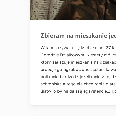
Zbieram na mieszkanie je
Witam nazywam się Michał mam 37 lat
Ogrodzie Działkowym. Niestety mój cz
który zakazuje mieszkania na działkac
próbuje go egzekwować.Jestem kawal
boli mnie bardzo iż jezeli mnie z tej
schroniska a tego nie chcę robić dla
ułatwiło by mi dalszą egzystencję.Z g