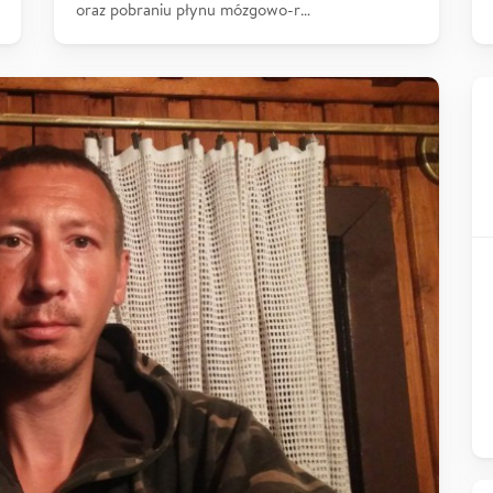
oraz pobraniu płynu mózgowo-r…