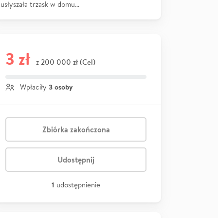
usłyszała trzask w domu…
3 zł
200 000 zł (Cel)
z
3 osoby
Wpłaciły
Zbiórka zakończona
Udostępnij
1
udostępnienie