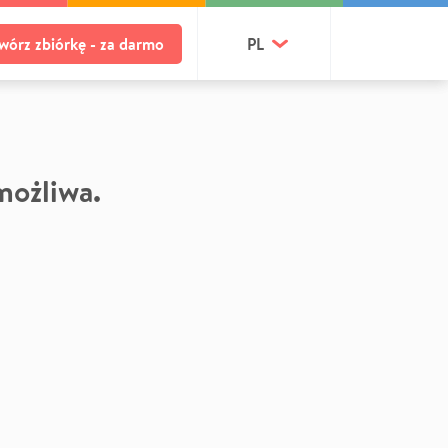
wórz zbiórkę - za darmo
PL
 możliwa.