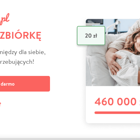
 ZBIÓRKĘ
niędzy dla siebie,
trzebujących!
a darmo
?