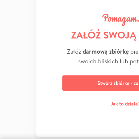
ZAŁÓŻ SWOJĄ
Załóż
darmową zbiórkę
pie
swoich bliskich lub po
Stwórz zbiórkę - z
Jak to działa