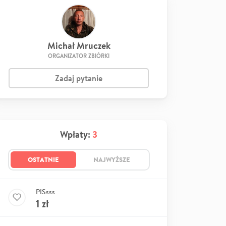
Michał Mruczek
ORGANIZATOR ZBIÓRKI
Zadaj pytanie
Wpłaty:
3
OSTATNIE
NAJWYŻSZE
PISsss
1
zł