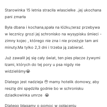
Starowinka 15 letnia straciła wlascielke ..jej ukochana
pani zmarła
Była dbana i kochana,spała na łóżku,teraz przebywa
w lecznicy grozi jej schronisko na wysypisku śmieci -
zimny kojec , którego nie zna i nie przeżyje tam ani
minuty.Ma tylko 2,3 dni i trzeba ją zabierać.
Już zawalił jej się cały świat, ten pies płacze żywymi
łzami, których do tej pory u psa nigdy nie
widzieliśmy😭
Dlatego jest nadzieja 🥹 mamy hotelik domowy, aby
resztę dni spędziła godnie bo w schronisku
dziadkowinka umrze 😭
Dlatego błagamy o pomoc w opłaceniu