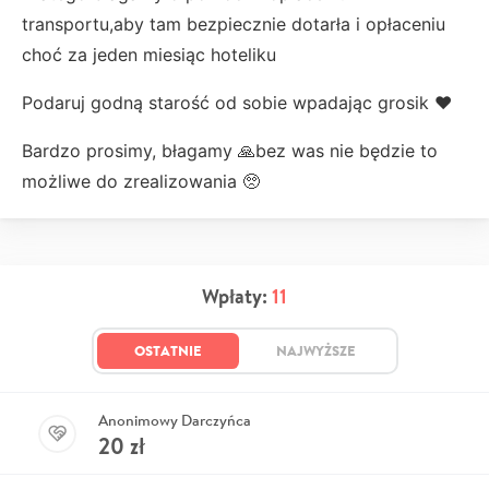
transportu,aby tam bezpiecznie dotarła i opłaceniu
choć za jeden miesiąc hoteliku
Podaruj godną starość od sobie wpadając grosik ♥️
Bardzo prosimy, błagamy 🙏bez was nie będzie to
możliwe do zrealizowania 🥺
Wpłaty:
11
OSTATNIE
NAJWYŻSZE
Anonimowy Darczyńca
20
zł