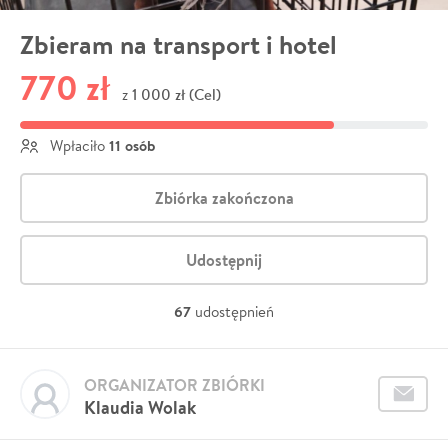
Zbieram na transport i hotel
770 zł
1 000 zł (Cel)
z
11 osób
Wpłaciło
Zbiórka zakończona
Udostępnij
67
udostępnień
ORGANIZATOR ZBIÓRKI
Klaudia Wolak