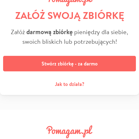
ZAŁÓŻ SWOJĄ ZBIÓRKĘ
Załóż
darmową zbiórkę
pieniędzy dla siebie,
swoich bliskich lub potrzebujących!
Stwórz zbiórkę - za darmo
Jak to działa?