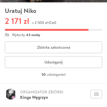
Uratuj Niko
2 171 zł
2 500 zł (Cel)
z
43 osoby
Wpłaciły
Zbiórka zakończona
Udostępnij
50
udostępnień
ORGANIZATOR ZBIÓRKI
Kinga Węgrzyn