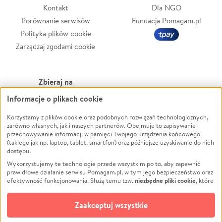
Kontakt
Dla NGO
Porównanie serwisów
Fundacja Pomagam.pl
Polityka plików cookie
Zarządzaj zgodami cookie
Zbieraj na
Informacje o plikach cookie
Leczenie
LGBTQ+
Korzystamy z plików cookie oraz podobnych rozwiązań technologicznych,
Zwierzęta
Powódź
zarówno własnych, jak i naszych partnerów. Obejmuje to zapisywanie i
Pożar
Wichura
przechowywanie informacji w pamięci Twojego urządzenia końcowego
(takiego jak np. laptop, tablet, smartfon) oraz późniejsze uzyskiwanie do nich
Ukraina
NGO
dostępu.
Sport
Religia
Wykorzystujemy te technologie przede wszystkim po to, aby zapewnić
Pomoc Finansowa
Edukacja
prawidłowe działanie serwisu Pomagam.pl, w tym jego bezpieczeństwo oraz
niezbędne pliki cookie
efektywność funkcjonowania. Służą temu tzw.
, które
Projekty
Podróż
pozostają zawsze aktywne.
Dowiedz się więcej
Pogrzeb
Impreza
opcjonalnych plików cookie
Dodatkowo, używamy
oraz podobnych
Zaakceptuj wszystkie
Społeczność lokalna
Ochrona środowiska
technologii do celów analitycznych i retargetingowych. Możesz wyrazić
zgodę na ich stosowanie lub jej odmówić. W dowolnym momencie masz
Kultura
Biznes