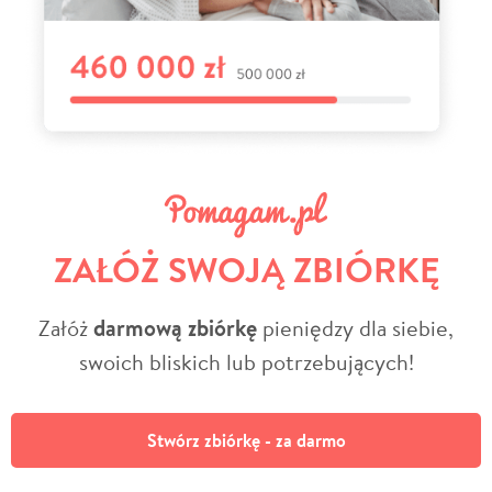
ZAŁÓŻ SWOJĄ ZBIÓRKĘ
Załóż
darmową zbiórkę
pieniędzy dla siebie,
swoich bliskich lub potrzebujących!
Stwórz zbiórkę - za darmo