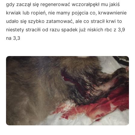
gdy zaczął się regenerować wczorałpękł mu jakiś
krwiak lub ropień, nie mamy pojęcia co, krwawnienie
udało się szybko zatamować, ale co stracił krwi to
niestety straciłi od razu spadek już niskich rbc z 3,9
na 3,3