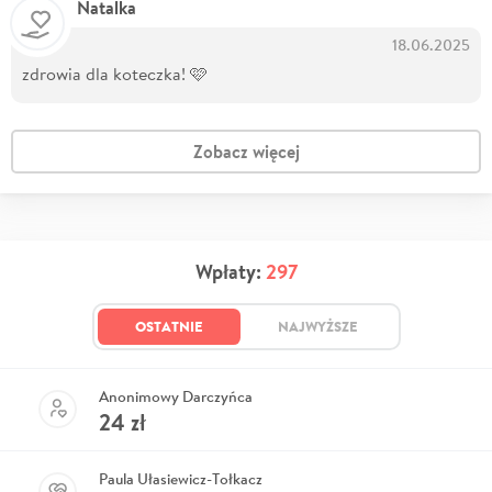
Natalka
18.06.2025
zdrowia dla koteczka! 🩷
Zobacz więcej
Wpłaty:
297
OSTATNIE
NAJWYŻSZE
Anonimowy Darczyńca
24
zł
Paula Ułasiewicz-Tołkacz