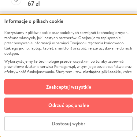
67
zł
Dołącz do listy
Informacje o plikach cookie
Wpłać teraz
Korzystamy z plików cookie oraz podobnych rozwiązań technologicznych,
zarówno własnych, jak i naszych partnerów. Obejmuje to zapisywanie i
Agnieszka
przechowywanie informacji w pamięci Twojego urządzenia końcowego
100
zł
(takiego jak np. laptop, tablet, smartfon) oraz późniejsze uzyskiwanie do nich
dostępu.
Wykorzystujemy te technologie przede wszystkim po to, aby zapewnić
Zobacz więcej
prawidłowe działanie serwisu Pomagam.pl, w tym jego bezpieczeństwo oraz
niezbędne pliki cookie
efektywność funkcjonowania. Służą temu tzw.
, które
pozostają zawsze aktywne.
Dowiedz się więcej
opcjonalnych plików cookie
Dodatkowo, używamy
oraz podobnych
Zaakceptuj wszystkie
technologii do celów analitycznych i retargetingowych. Możesz wyrazić
zgodę na ich stosowanie lub jej odmówić. W dowolnym momencie masz
możliwość zmiany swoich preferencji na stronie „Zarządzaj zgodami cookie”,
Zbiórka zakończona
Odrzuć opcjonalne
do której link znajdziesz w stopce serwisu Pomagam.pl. Opcjonalne pliki
cookie wykorzystywane są w następujących celach:
Uważasz, że ta zbiórka zawiera
niedozwolone treści
?
Napisz do nas
Analityka
– używamy tzw. plików cookie analitycznych, aby usprawniać
Dostosuj wybór
działanie serwisu Pomagam.pl. Dzięki nim możemy zrozumieć, jak
użytkownicy korzystają z naszego serwisu – skąd trafiają do serwisu, jak
Stwórz zbiórkę - za darmo
długo z niego korzystają i jak się po nim poruszają. Pozwala nam to na