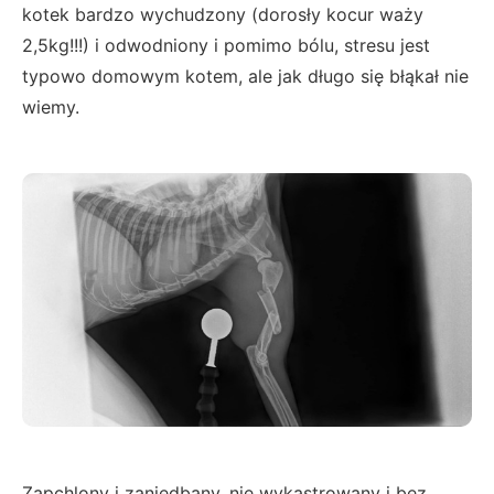
kotek bardzo wychudzony (dorosły kocur waży
2,5kg!!!) i odwodniony i pomimo bólu, stresu jest
typowo domowym kotem, ale jak długo się błąkał nie
wiemy.
Zapchlony i zaniedbany, nie wykastrowany i bez