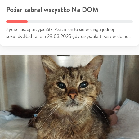
Pożar zabrał wszystko Na DOM
Życie naszej przyjaciółki Asi zmieniło się w ciągu jednej
sekundy.Nad ranem 29.03.2025 gdy usłyszała trzask w domu…