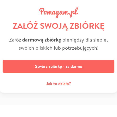
ZAŁÓŻ SWOJĄ ZBIÓRKĘ
Załóż
darmową zbiórkę
pieniędzy dla siebie,
swoich bliskich lub potrzebujących!
Stwórz zbiórkę - za darmo
Jak to działa?