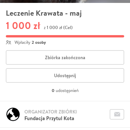
Leczenie Krawata - maj
1 000 zł
1 000 zł (Cel)
z
2 osoby
Wpłaciły
Zbiórka zakończona
Udostępnij
0
udostępnień
ORGANIZATOR ZBIÓRKI
Fundacja Przytul Kota