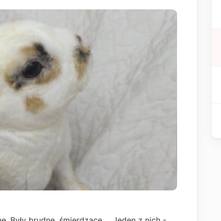
ne. Były brudne, śmierdzące... Jeden z nich -