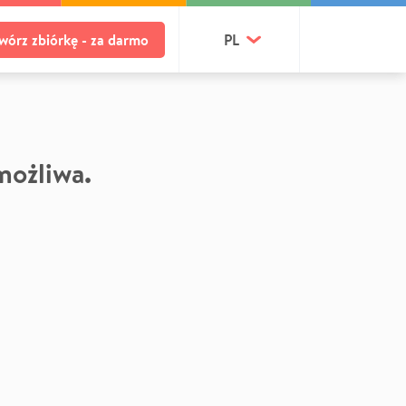
wórz zbiórkę - za darmo
PL
 możliwa.