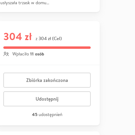
usłyszała trzask w domu…
304 zł
304 zł (Cel)
z
11 osób
Wpłaciło
Zbiórka zakończona
Udostępnij
45
udostępnień