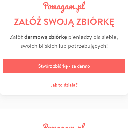
ZAŁÓŻ SWOJĄ ZBIÓRKĘ
Załóż
darmową zbiórkę
pieniędzy dla siebie,
swoich bliskich lub potrzebujących!
Stwórz zbiórkę - za darmo
Jak to działa?