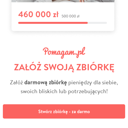
ZAŁÓŻ SWOJĄ ZBIÓRKĘ
Załóż
darmową zbiórkę
pieniędzy dla siebie,
swoich bliskich lub potrzebujących!
Stwórz zbiórkę - za darmo