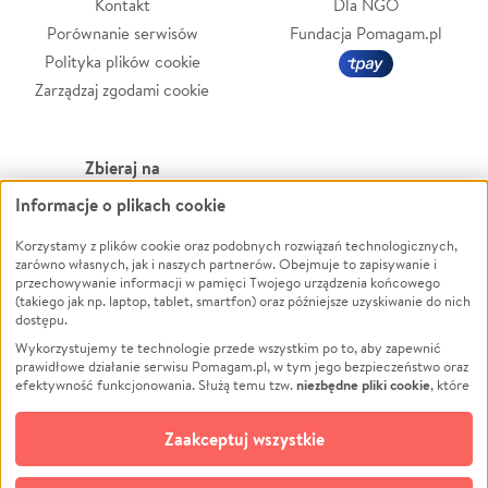
Kontakt
Dla NGO
Porównanie serwisów
Fundacja Pomagam.pl
Polityka plików cookie
Zarządzaj zgodami cookie
Zbieraj na
Informacje o plikach cookie
Leczenie
LGBTQ+
Korzystamy z plików cookie oraz podobnych rozwiązań technologicznych,
Zwierzęta
Powódź
zarówno własnych, jak i naszych partnerów. Obejmuje to zapisywanie i
Pożar
Wichura
przechowywanie informacji w pamięci Twojego urządzenia końcowego
(takiego jak np. laptop, tablet, smartfon) oraz późniejsze uzyskiwanie do nich
Ukraina
NGO
dostępu.
Sport
Religia
Wykorzystujemy te technologie przede wszystkim po to, aby zapewnić
Pomoc Finansowa
Edukacja
prawidłowe działanie serwisu Pomagam.pl, w tym jego bezpieczeństwo oraz
niezbędne pliki cookie
efektywność funkcjonowania. Służą temu tzw.
, które
Projekty
Podróż
pozostają zawsze aktywne.
Dowiedz się więcej
Pogrzeb
Impreza
opcjonalnych plików cookie
Dodatkowo, używamy
oraz podobnych
Zaakceptuj wszystkie
Społeczność lokalna
Ochrona środowiska
technologii do celów analitycznych i retargetingowych. Możesz wyrazić
zgodę na ich stosowanie lub jej odmówić. W dowolnym momencie masz
Kultura
Biznes
możliwość zmiany swoich preferencji na stronie „Zarządzaj zgodami cookie”,