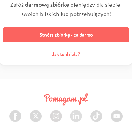
Załóż
darmową zbiórkę
pieniędzy dla siebie,
swoich bliskich lub potrzebujących!
Stwórz zbiórkę - za darmo
Jak to działa?
Facebook
Twitter
Instagram
LinkedIn
TikTok
Youtube