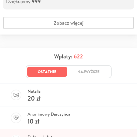
Dziękujemy ♥️♥️♥️
Zobacz więcej
Wpłaty:
622
OSTATNIE
NAJWYŻSZE
Natalia
20
zł
Anonimowy Darczyńca
10
zł