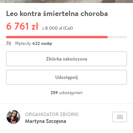
Leo kontra śmiertelna choroba
6 761 zł
8 000 zł (Cel)
z
622 osoby
Wpłaciły
Zbiórka zakończona
Udostępnij
259
udostępnień
ORGANIZATOR ZBIÓRKI
Martyna Szczęsna