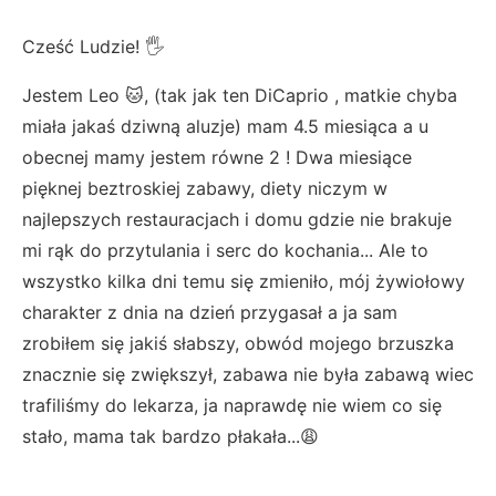
Cześć Ludzie! 🖐️
Jestem Leo 🐱, (tak jak ten DiCaprio , matkie chyba
miała jakaś dziwną aluzje) mam 4.5 miesiąca a u
obecnej mamy jestem równe 2 ! Dwa miesiące
pięknej beztroskiej zabawy, diety niczym w
najlepszych restauracjach i domu gdzie nie brakuje
mi rąk do przytulania i serc do kochania... Ale to
wszystko kilka dni temu się zmieniło, mój żywiołowy
charakter z dnia na dzień przygasał a ja sam
zrobiłem się jakiś słabszy, obwód mojego brzuszka
znacznie się zwiększył, zabawa nie była zabawą wiec
trafiliśmy do lekarza, ja naprawdę nie wiem co się
stało, mama tak bardzo płakała...😩