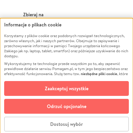
Zbieraj na
Informacje o plikach cookie
Leczenie
LGBTQ+
Korzystamy z plików cookie oraz podobnych rozwiązań technologicznych,
Zwierzęta
Powódź
zarówno własnych, jak i naszych partnerów. Obejmuje to zapisywanie i
Pożar
Wichura
przechowywanie informacji w pamięci Twojego urządzenia końcowego
(takiego jak np. laptop, tablet, smartfon) oraz późniejsze uzyskiwanie do nich
Ukraina
NGO
dostępu.
Sport
Religia
Wykorzystujemy te technologie przede wszystkim po to, aby zapewnić
Pomoc Finansowa
Edukacja
prawidłowe działanie serwisu Pomagam.pl, w tym jego bezpieczeństwo oraz
niezbędne pliki cookie
efektywność funkcjonowania. Służą temu tzw.
, które
Projekty
Podróż
pozostają zawsze aktywne.
Dowiedz się więcej
Pogrzeb
Impreza
opcjonalnych plików cookie
Dodatkowo, używamy
oraz podobnych
Zaakceptuj wszystkie
Społeczność lokalna
Ochrona środowiska
technologii do celów analitycznych i retargetingowych. Możesz wyrazić
zgodę na ich stosowanie lub jej odmówić. W dowolnym momencie masz
Kultura
Biznes
możliwość zmiany swoich preferencji na stronie „Zarządzaj zgodami cookie”,
Odrzuć opcjonalne
Polski
do której link znajdziesz w stopce serwisu Pomagam.pl. Opcjonalne pliki
cookie wykorzystywane są w następujących celach:
© CROWDING SP. Z O.O.
Analityka
– używamy tzw. plików cookie analitycznych, aby usprawniać
Dostosuj wybór
działanie serwisu Pomagam.pl. Dzięki nim możemy zrozumieć, jak
użytkownicy korzystają z naszego serwisu – skąd trafiają do serwisu, jak
Stwórz zbiórkę - za darmo