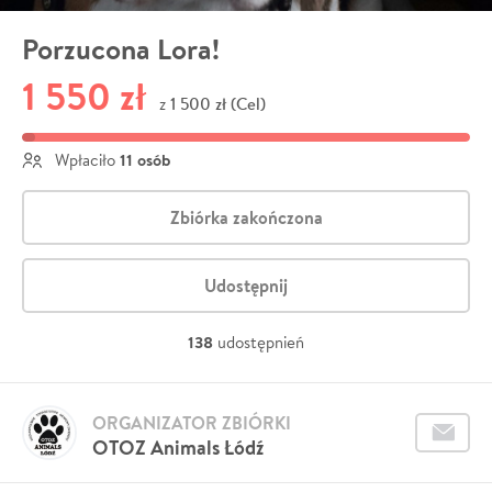
Porzucona Lora!
1 550 zł
1 500 zł (Cel)
z
11 osób
Wpłaciło
Zbiórka zakończona
Udostępnij
138
udostępnień
ORGANIZATOR ZBIÓRKI
OTOZ Animals Łódź