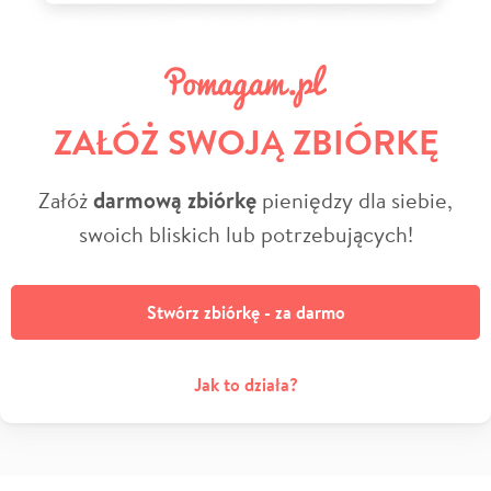
ZAŁÓŻ SWOJĄ ZBIÓRKĘ
Załóż
darmową zbiórkę
pieniędzy dla siebie,
swoich bliskich lub potrzebujących!
Stwórz zbiórkę - za darmo
Jak to działa?