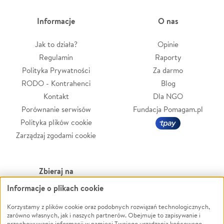
Informacje
O nas
Jak to działa?
Opinie
Regulamin
Raporty
Polityka Prywatności
Za darmo
RODO - Kontrahenci
Blog
Kontakt
Dla NGO
Porównanie serwisów
Fundacja Pomagam.pl
Polityka plików cookie
Zarządzaj zgodami cookie
Zbieraj na
Informacje o plikach cookie
Leczenie
LGBTQ+
Korzystamy z plików cookie oraz podobnych rozwiązań technologicznych,
Zwierzęta
Powódź
zarówno własnych, jak i naszych partnerów. Obejmuje to zapisywanie i
Pożar
Wichura
przechowywanie informacji w pamięci Twojego urządzenia końcowego