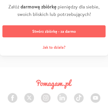
Załóż
darmową zbiórkę
pieniędzy dla siebie,
swoich bliskich lub potrzebujących!
Stwórz zbiórkę - za darmo
Jak to działa?
Facebook
Twitter
Instagram
LinkedIn
TikTok
Youtube