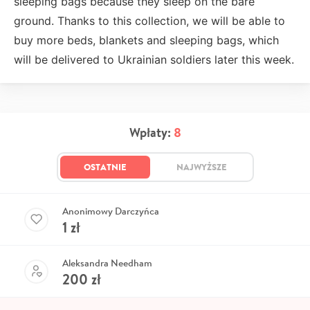
sleeping bags because they sleep on the bare
ground. Thanks to this collection, we will be able to
buy more beds, blankets and sleeping bags, which
will be delivered to Ukrainian soldiers later this week.
Wpłaty:
8
OSTATNIE
NAJWYŻSZE
Anonimowy Darczyńca
1
zł
Aleksandra Needham
200
zł