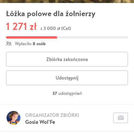
Łóżka polowe dla żołnierzy
1 271 zł
3 000 zł (Cel)
z
8 osób
Wpłaciło
Zbiórka zakończona
Udostępnij
37
udostępnień
ORGANIZATOR ZBIÓRKI
Gosia Wol'Fe