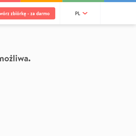
wórz zbiórkę - za darmo
PL
 możliwa.