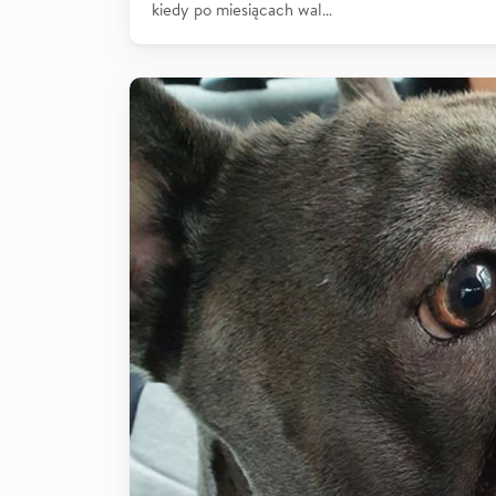
kiedy po miesiącach wal…