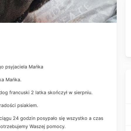
o psyjaciela Mańka
aka Mańka.
ldog francuski 2 latka skończył w sierpniu.
radości psiakiem.
eciągu 24 godzin posypało się wszystko a czas
i potrzebujemy Waszej pomocy.