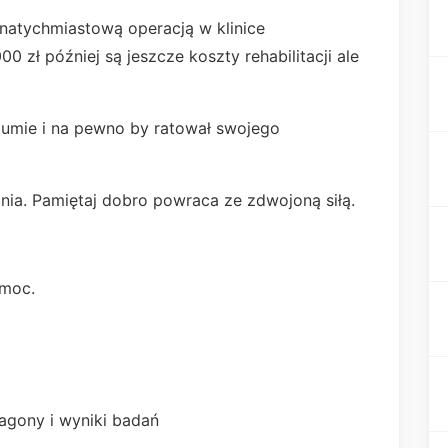
atychmiastową operacją w klinice
00 zł później są jeszcze koszty rehabilitacji ale
umie i na pewno by ratował swojego
ia. Pamiętaj dobro powraca ze zdwojoną siłą.
omoc.
agony i wyniki badań