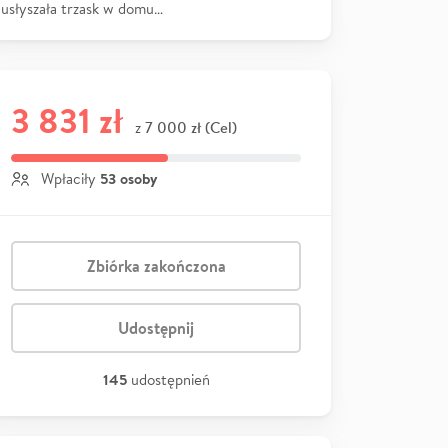
usłyszała trzask w domu…
3 831 zł
7 000 zł (Cel)
z
53 osoby
Wpłaciły
Zbiórka zakończona
Udostępnij
145
udostępnień