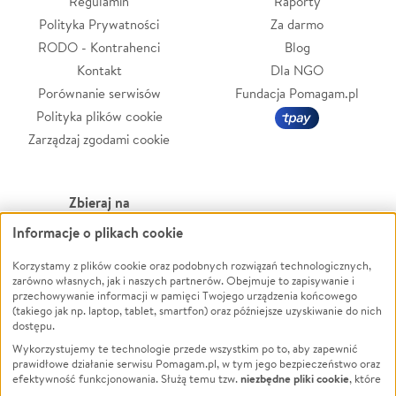
Regulamin
Raporty
Polityka Prywatności
Za darmo
RODO - Kontrahenci
Blog
Kontakt
Dla NGO
Porównanie serwisów
Fundacja Pomagam.pl
Polityka plików cookie
Zarządzaj zgodami cookie
Zbieraj na
Informacje o plikach cookie
Leczenie
LGBTQ+
Korzystamy z plików cookie oraz podobnych rozwiązań technologicznych,
Zwierzęta
Powódź
zarówno własnych, jak i naszych partnerów. Obejmuje to zapisywanie i
Pożar
Wichura
przechowywanie informacji w pamięci Twojego urządzenia końcowego
(takiego jak np. laptop, tablet, smartfon) oraz późniejsze uzyskiwanie do nich
Ukraina
NGO
dostępu.
Sport
Religia
Wykorzystujemy te technologie przede wszystkim po to, aby zapewnić
Pomoc Finansowa
Edukacja
prawidłowe działanie serwisu Pomagam.pl, w tym jego bezpieczeństwo oraz
niezbędne pliki cookie
efektywność funkcjonowania. Służą temu tzw.
, które
Projekty
Podróż
pozostają zawsze aktywne.
Dowiedz się więcej