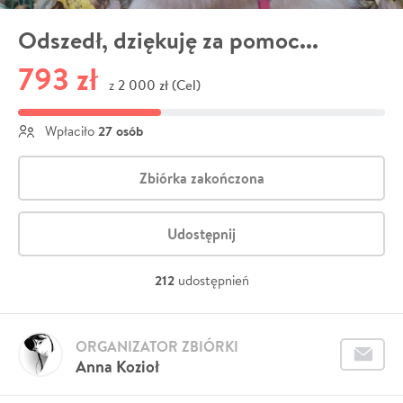
Odszedł, dziękuję za pomoc...
793 zł
2 000 zł (Cel)
z
27 osób
Wpłaciło
Zbiórka zakończona
Udostępnij
212
udostępnień
ORGANIZATOR ZBIÓRKI
Anna Kozioł