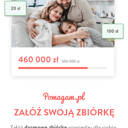
ZAŁÓŻ SWOJĄ ZBIÓRKĘ
Załóż
darmową zbiórkę
pieniędzy dla siebie,