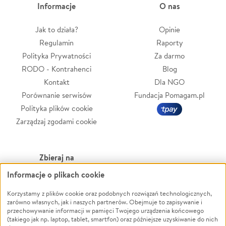
Informacje
O nas
Jak to działa?
Opinie
Regulamin
Raporty
Polityka Prywatności
Za darmo
RODO - Kontrahenci
Blog
Kontakt
Dla NGO
Porównanie serwisów
Fundacja Pomagam.pl
Polityka plików cookie
Zarządzaj zgodami cookie
Zbieraj na
Informacje o plikach cookie
Leczenie
LGBTQ+
Zwierzęta
Powódź
Korzystamy z plików cookie oraz podobnych rozwiązań technologicznych,
zarówno własnych, jak i naszych partnerów. Obejmuje to zapisywanie i
Pożar
Wichura
przechowywanie informacji w pamięci Twojego urządzenia końcowego
(takiego jak np. laptop, tablet, smartfon) oraz późniejsze uzyskiwanie do nich
Ukraina
NGO