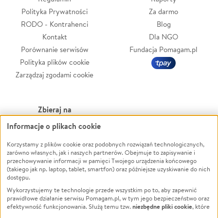
Polityka Prywatności
Za darmo
RODO - Kontrahenci
Blog
Kontakt
Dla NGO
Porównanie serwisów
Fundacja Pomagam.pl
Polityka plików cookie
Zarządzaj zgodami cookie
Zbieraj na
Informacje o plikach cookie
Leczenie
LGBTQ+
Korzystamy z plików cookie oraz podobnych rozwiązań technologicznych,
Zwierzęta
Powódź
zarówno własnych, jak i naszych partnerów. Obejmuje to zapisywanie i
Pożar
Wichura
przechowywanie informacji w pamięci Twojego urządzenia końcowego
(takiego jak np. laptop, tablet, smartfon) oraz późniejsze uzyskiwanie do nich
Ukraina
NGO
dostępu.
Sport
Religia
Wykorzystujemy te technologie przede wszystkim po to, aby zapewnić
Pomoc Finansowa
Edukacja
prawidłowe działanie serwisu Pomagam.pl, w tym jego bezpieczeństwo oraz
niezbędne pliki cookie
efektywność funkcjonowania. Służą temu tzw.
, które
Projekty
Podróż
pozostają zawsze aktywne.
Dowiedz się więcej