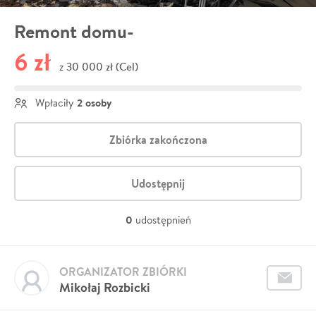
Remont domu-
6 zł
30 000 zł (Cel)
z
2 osoby
Wpłaciły
Zbiórka zakończona
Udostępnij
0
udostępnień
ORGANIZATOR ZBIÓRKI
Mikołaj Rozbicki