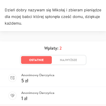
Dzień dobry nazywam się Mikołaj i zbieram pieniądze
dla mojej babci której spłonęła cześć domu, dziękuje
każdemu.
Wpłaty:
2
OSTATNIE
NAJWYŻSZE
Anonimowy Darczyńca
5
zł
Anonimowy Darczyńca
1
zł