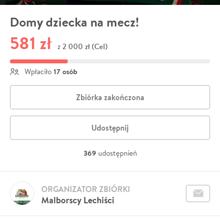
Domy dziecka na mecz!
581 zł
2 000 zł (Cel)
z
17 osób
Wpłaciło
Zbiórka zakończona
Udostępnij
369
udostępnień
ORGANIZATOR ZBIÓRKI
Malborscy Lechiści