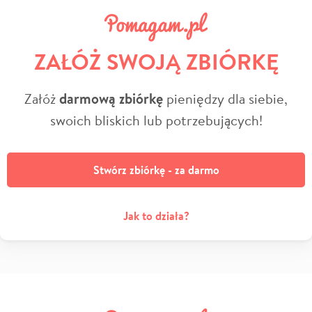
ZAŁÓŻ SWOJĄ ZBIÓRKĘ
Załóż
darmową zbiórkę
pieniędzy dla siebie,
swoich bliskich lub potrzebujących!
Stwórz zbiórkę - za darmo
Jak to działa?