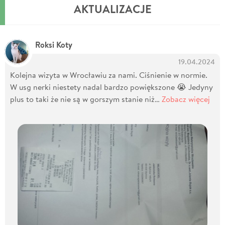
AKTUALIZACJE
Roksi Koty
19.04.2024
Kolejna wizyta w Wrocławiu za nami. Ciśnienie w normie.
W usg nerki niestety nadal bardzo powiększone 😭 Jedyny
plus to taki że nie są w gorszym stanie niż…
Zobacz więcej