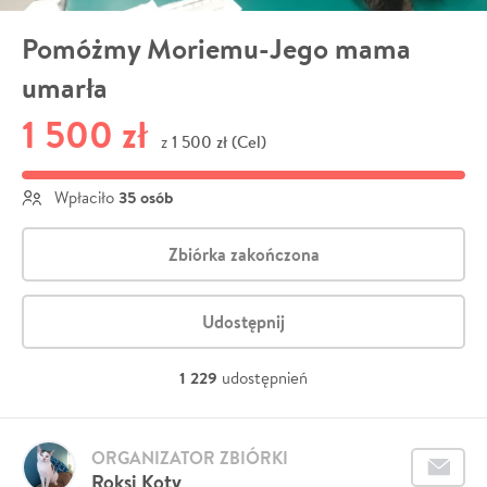
Pomóżmy Moriemu-Jego mama
umarła
1 500 zł
1 500 zł (Cel)
z
35 osób
Wpłaciło
Zbiórka zakończona
Udostępnij
1 229
udostępnień
ORGANIZATOR ZBIÓRKI
Roksi Koty