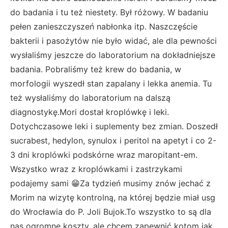
do badania i tu też niestety. Był różowy. W badaniu
pełen zanieszczyszeń nabłonka itp. Naszczęście
bakterii i pasożytów nie było widać, ale dla pewności
wysłaliśmy jeszcze do laboratorium na dokładniejsze
badania. Pobraliśmy też krew do badania, w
morfologii wyszedł stan zapalany i lekka anemia. Tu
też wysłaliśmy do laboratorium na dalszą
diagnostykę.Mori dostał kroplówkę i leki.
Dotychczasowe leki i suplementy bez zmian. Doszedł
sucrabest, hedylon, synulox i peritol na apetyt i co 2-
3 dni kroplówki podskórne wraz maropitant-em.
Wszystko wraz z kroplówkami i zastrzykami
podajemy sami 😁Za tydzień musimy znów jechać z
Morim na wizytę kontrolną, na której będzie miał usg
do Wrocławia do P. Joli Bujok.To wszystko to są dla
nas ogromne koszty, ale chcem zapewnić kotom jak