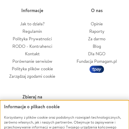
Informacje
O nas
Jak to działa?
Opinie
Regulamin
Raporty
Polityka Prywatności
Za darmo
RODO - Kontrahenci
Blog
Kontakt
Dla NGO
Porównanie serwisów
Fundacja Pomagam.pl
Polityka plików cookie
Zarządzaj zgodami cookie
Zbieraj na
Informacje o plikach cookie
Leczenie
LGBTQ+
Zwierzęta
Powódź
Korzystamy z plików cookie oraz podobnych rozwiązań technologicznych,
zarówno własnych, jak i naszych partnerów. Obejmuje to zapisywanie i
Pożar
Wichura
przechowywanie informacji w pamięci Twojego urządzenia końcowego