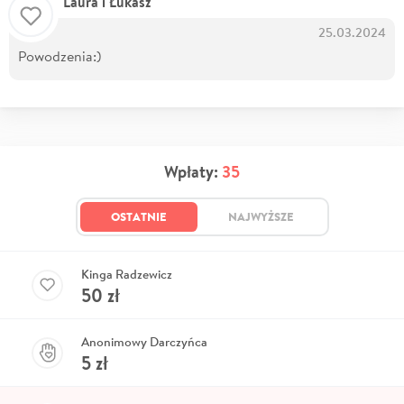
Laura i Łukasz
25.03.2024
Powodzenia:)
Wpłaty:
35
OSTATNIE
NAJWYŻSZE
Kinga Radzewicz
50
zł
Anonimowy Darczyńca
5
zł