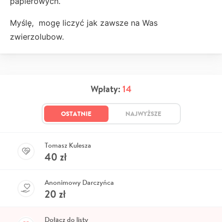
papierowych.
Myślę, mogę liczyć jak zawsze na Was
zwierzolubow.
Wpłaty:
14
OSTATNIE
NAJWYŻSZE
Tomasz Kulesza
40
zł
Anonimowy Darczyńca
20
zł
Dołącz do listy