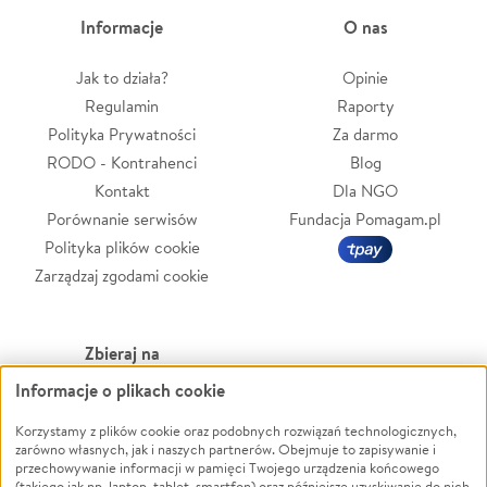
Informacje
O nas
Jak to działa?
Opinie
Regulamin
Raporty
Polityka Prywatności
Za darmo
RODO - Kontrahenci
Blog
Kontakt
Dla NGO
Porównanie serwisów
Fundacja Pomagam.pl
Polityka plików cookie
Zarządzaj zgodami cookie
Zbieraj na
Informacje o plikach cookie
Leczenie
LGBTQ+
Korzystamy z plików cookie oraz podobnych rozwiązań technologicznych,
Zwierzęta
Powódź
zarówno własnych, jak i naszych partnerów. Obejmuje to zapisywanie i
Pożar
Wichura
przechowywanie informacji w pamięci Twojego urządzenia końcowego
(takiego jak np. laptop, tablet, smartfon) oraz późniejsze uzyskiwanie do nich