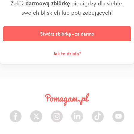
Załóż
darmową zbiórkę
pieniędzy dla siebie,
swoich bliskich lub potrzebujących!
Stwórz zbiórkę - za darmo
Jak to działa?
Facebook
Twitter
Instagram
LinkedIn
TikTok
Youtube