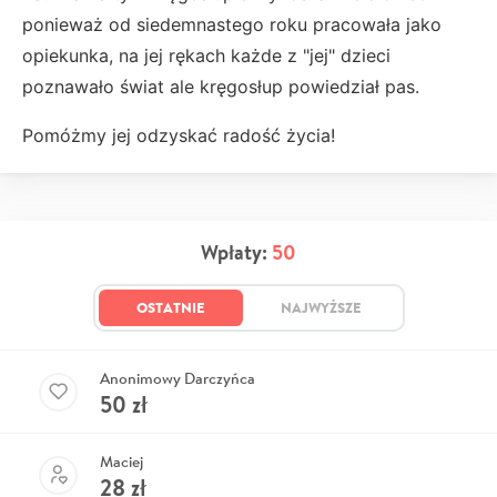
ponieważ od siedemnastego roku pracowała jako
opiekunka, na jej rękach każde z "jej" dzieci
poznawało świat ale kręgosłup powiedział pas.
Pomóżmy jej odzyskać radość życia!
Wpłaty:
50
OSTATNIE
NAJWYŻSZE
Anonimowy Darczyńca
50
zł
Maciej
28
zł