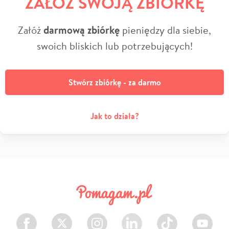
ZAŁÓŻ SWOJĄ ZBIÓRKĘ
Załóż
darmową zbiórkę
pieniędzy dla siebie,
swoich bliskich lub potrzebujących!
Stwórz zbiórkę - za darmo
Jak to działa?
Facebook
Twitter
Instagram
LinkedIn
TikTok
Youtube