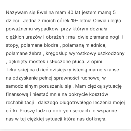
Nazywam się Ewelina mam 40 lat jestem mamą 5
dzieci . Jedna z moich córek 19- letnia Oliwia uległa
poważnemu wypadkowi przy którym doznała
ciężkich urazów i obrażeń : ma dwie złamane nogi i
stopy, połamane biodra , połamaną miednice,
połamane żebra , kręgosłup wyrostkowy uszkodzony
, pęknięty mostek i stłuczone płuca. Z opini
lekarskiej na dzień dzisiejszy istenią marne szanse
na odzyskanie pełnej sprawności ruchowej w
samodzielnym poruszaniu się . Mam ciężką sytuację
finansową i niestać mnie na pokrycie kosztów
rechabilitacji i dalszego długotrwałego leczenia mojej
córki. Proszę ludzi o dobrych sercach o wsparcie
nas w tej ciężkiej sytuacji która nas dotknęła.