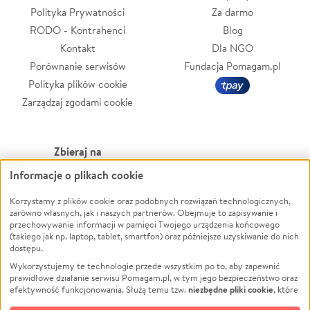
Polityka Prywatności
Za darmo
RODO - Kontrahenci
Blog
Kontakt
Dla NGO
Porównanie serwisów
Fundacja Pomagam.pl
Polityka plików cookie
Zarządzaj zgodami cookie
Zbieraj na
Informacje o plikach cookie
Leczenie
LGBTQ+
Korzystamy z plików cookie oraz podobnych rozwiązań technologicznych,
Zwierzęta
Powódź
zarówno własnych, jak i naszych partnerów. Obejmuje to zapisywanie i
Pożar
Wichura
przechowywanie informacji w pamięci Twojego urządzenia końcowego
(takiego jak np. laptop, tablet, smartfon) oraz późniejsze uzyskiwanie do nich
Ukraina
NGO
dostępu.
Sport
Religia
Wykorzystujemy te technologie przede wszystkim po to, aby zapewnić
Pomoc Finansowa
Edukacja
prawidłowe działanie serwisu Pomagam.pl, w tym jego bezpieczeństwo oraz
niezbędne pliki cookie
efektywność funkcjonowania. Służą temu tzw.
, które
Projekty
Podróż
pozostają zawsze aktywne.
Dowiedz się więcej
Pogrzeb
Impreza