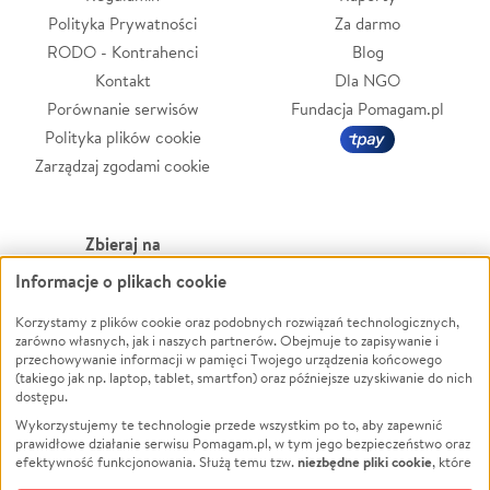
Polityka Prywatności
Za darmo
RODO - Kontrahenci
Blog
Kontakt
Dla NGO
Porównanie serwisów
Fundacja Pomagam.pl
Polityka plików cookie
Zarządzaj zgodami cookie
Zbieraj na
Informacje o plikach cookie
Leczenie
LGBTQ+
Zwierzęta
Powódź
Korzystamy z plików cookie oraz podobnych rozwiązań technologicznych,
zarówno własnych, jak i naszych partnerów. Obejmuje to zapisywanie i
Pożar
Wichura
przechowywanie informacji w pamięci Twojego urządzenia końcowego
(takiego jak np. laptop, tablet, smartfon) oraz późniejsze uzyskiwanie do nich
Ukraina
NGO
dostępu.
Sport
Religia
Wykorzystujemy te technologie przede wszystkim po to, aby zapewnić
Pomoc Finansowa
Edukacja
prawidłowe działanie serwisu Pomagam.pl, w tym jego bezpieczeństwo oraz
niezbędne pliki cookie
efektywność funkcjonowania. Służą temu tzw.
, które
Projekty
Podróż
pozostają zawsze aktywne.
Dowiedz się więcej