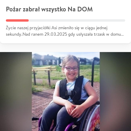
Pożar zabrał wszystko Na DOM
Życie naszej przyjaciółki Asi zmieniło się w ciągu jednej
sekundy.Nad ranem 29.03.2025 gdy usłyszała trzask w domu…