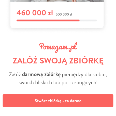
ZAŁÓŻ SWOJĄ ZBIÓRKĘ
Załóż
darmową zbiórkę
pieniędzy dla siebie,
swoich bliskich lub potrzebujących!
Stwórz zbiórkę - za darmo