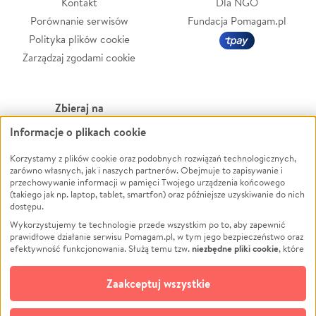
Kontakt
Dla NGO
Porównanie serwisów
Fundacja Pomagam.pl
Polityka plików cookie
Zarządzaj zgodami cookie
Zbieraj na
Informacje o plikach cookie
Leczenie
LGBTQ+
Korzystamy z plików cookie oraz podobnych rozwiązań technologicznych,
Zwierzęta
Powódź
zarówno własnych, jak i naszych partnerów. Obejmuje to zapisywanie i
Pożar
Wichura
przechowywanie informacji w pamięci Twojego urządzenia końcowego
(takiego jak np. laptop, tablet, smartfon) oraz późniejsze uzyskiwanie do nich
Ukraina
NGO
dostępu.
Sport
Religia
Wykorzystujemy te technologie przede wszystkim po to, aby zapewnić
Pomoc Finansowa
Edukacja
prawidłowe działanie serwisu Pomagam.pl, w tym jego bezpieczeństwo oraz
niezbędne pliki cookie
efektywność funkcjonowania. Służą temu tzw.
, które
Projekty
Podróż
pozostają zawsze aktywne.
Dowiedz się więcej
Pogrzeb
Impreza
opcjonalnych plików cookie
Dodatkowo, używamy
oraz podobnych
Zaakceptuj wszystkie
Społeczność lokalna
Ochrona środowiska
technologii do celów analitycznych i retargetingowych. Możesz wyrazić
zgodę na ich stosowanie lub jej odmówić. W dowolnym momencie masz
Kultura
Biznes
możliwość zmiany swoich preferencji na stronie „Zarządzaj zgodami cookie”,